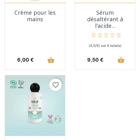
Crème pour les
Sérum
mains
désaltérant à
l'acide...
(4,5/5) sur 4 note(s)
Prix
shopping_basket
Prix
shopping_basket
6,00 €
9,50 €
favorite_border