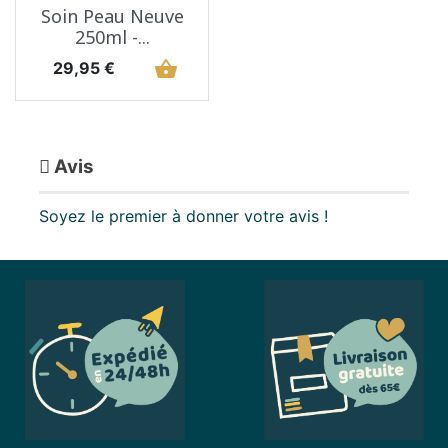
Soin Peau Neuve
250ml -...
Prix
shopping_basket
29,95 €
Avis
Soyez le premier à donner votre avis !