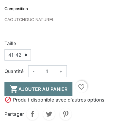
Composition
CAOUTCHOUC NATUREL
Taille
Quantité
-
+
favorite_border

AJOUTER AU PANIER

Produit disponible avec d'autres options
Partager