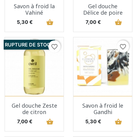
Savon à froid la
Gel douche
Vahiné
Délice de poire
Prix
shopping_basket
Prix
shopping_basket
5,30 €
7,00 €
RUPTURE DE STOCK
favorite_border
favorite_border
Gel douche Zeste
Savon à froid le
de citron
Gandhi
Prix
shopping_basket
Prix
shopping_basket
7,00 €
5,30 €