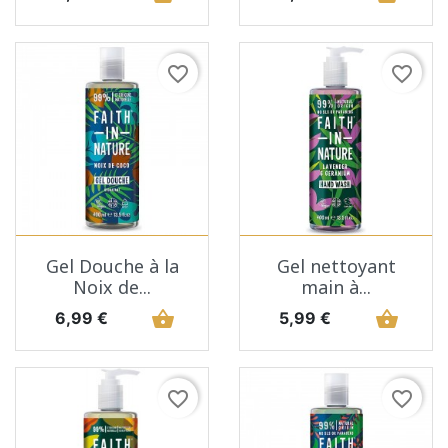
favorite_border
favorite_border
Gel Douche à la
Gel nettoyant
Noix de...
main à...
Prix
shopping_basket
Prix
shopping_basket
6,99 €
5,99 €
favorite_border
favorite_border