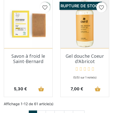
RUPTURE DE STOCK
favorite_border
favorite_border
Savon à froid le
Gel douche Coeur
Saint-Bernard
d'Abricot
(5/5) sur 1 note(s)
Prix
shopping_basket
Prix
shopping_basket
5,30 €
7,00 €
Affichage 1-12 de 61 article(s)