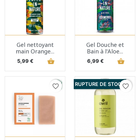
Gel nettoyant
Gel Douche et
main Orange...
Bain à l'Aloe...
Prix
shopping_basket
Prix
shopping_basket
5,99 €
6,99 €
RUPTURE DE STOCK
favorite_border
favorite_border