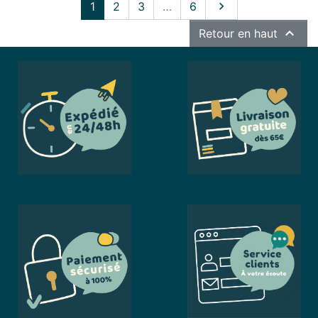
Suivant
1
2
3
…
6


Retour en haut