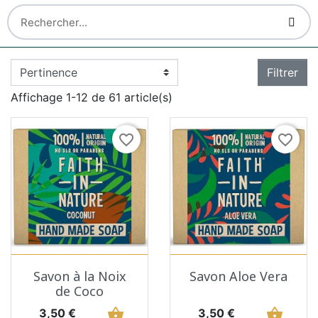
Filtrer
Affichage 1-12 de 61 article(s)
favorite_border
favorite_border
Savon à la Noix
Savon Aloe Vera
de Coco
Prix
shopping_basket
Prix
shopping_basket
3,50 €
3,50 €