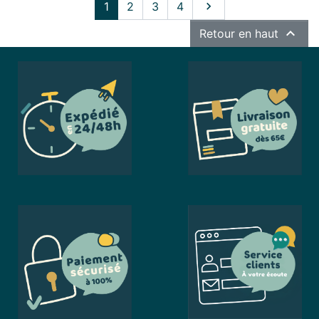
Suivant
1
2
3
4


Retour en haut