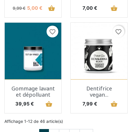
Prix de base
Prix
shopping_basket
Prix
shopping_basket
5,00 €
7,00 €
9,99 €
favorite_border
favorite_border
Gommage lavant
Dentifrice
et dépolluant
vegan...
Prix
shopping_basket
Prix
shopping_basket
39,95 €
7,99 €
Affichage 1-12 de 46 article(s)