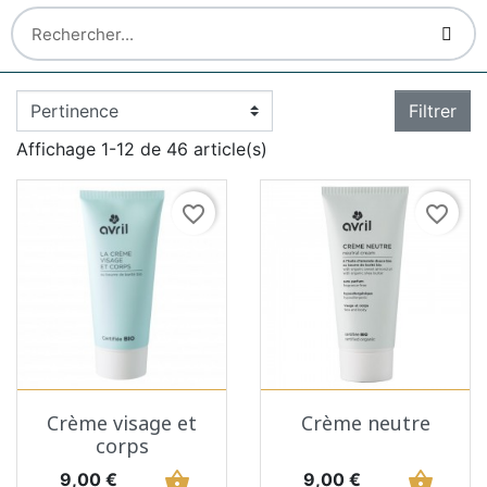
Filtrer
Affichage 1-12 de 46 article(s)
favorite_border
favorite_border
Crème visage et
Crème neutre
corps
Prix
shopping_basket
Prix
shopping_basket
9,00 €
9,00 €