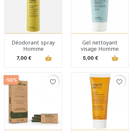
Déodorant spray
Gel nettoyant
Homme
visage Homme
Prix
shopping_basket
Prix
shopping_basket
7,00 €
5,00 €
-50%
favorite_border
favorite_border