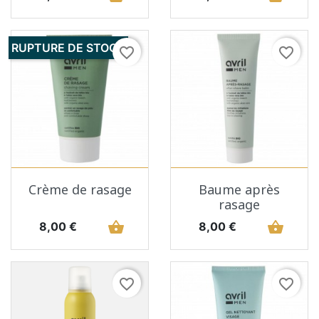
RUPTURE DE STOCK
favorite_border
favorite_border
Crème de rasage
Baume après
rasage
Prix
shopping_basket
Prix
shopping_basket
8,00 €
8,00 €
favorite_border
favorite_border