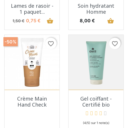
Lames de rasoir -
Soin hydratant
1 paquet...
Homme
Prix de base
Prix
shopping_basket
Prix
shopping_basket
0,75 €
8,00 €
1,50 €
-50%
favorite_border
favorite_border
Crème Main
Gel coiffant -
Hand Check
Certifié bio
(4/5) sur 1 note(s)