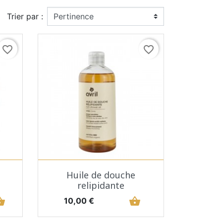
Trier par :
favorite_border
favorite_border
Aperçu rapide

Huile de douche
relipidante
_basket
Prix
shopping_basket
10,00 €