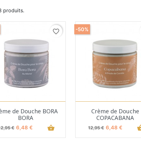
 3 produits.
-50%
favorite_border
Aperçu rapide
Aperçu rapide


ème de Douche BORA
Crème de Douche
BORA
COPACABANA
Prix de base
Prix
shopping_basket
Prix de base
Prix
shopping
6,48 €
6,48 €
12,95 €
12,95 €