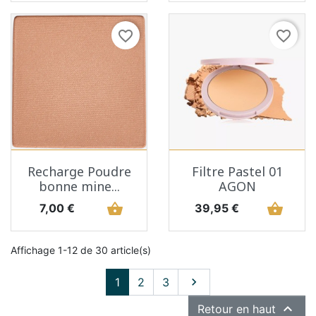
favorite_border
favorite_border
Recharge Poudre
Filtre Pastel 01
bonne mine...
AGON
Prix
shopping_basket
Prix
shopping_basket
7,00 €
39,95 €
Affichage 1-12 de 30 article(s)
Suivant
1
2
3


Retour en haut