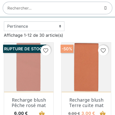
Affichage 1-12 de 30 article(s)
RUPTURE DE STOCK
-50%
favorite_border
favorite_border
Recharge blush
Recharge blush
Pêche rosé mat
Terre cuite mat
Prix
shopping_basket
Prix de base
Prix
shopping_basket
6,00 €
3,00 €
6,00 €