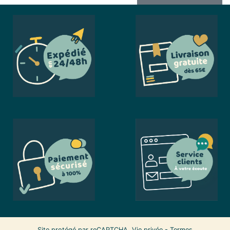
Site protégé par reCAPTCHA.
Vie privée
-
Termes