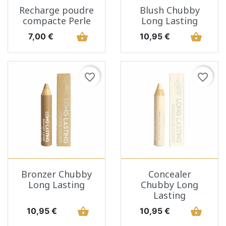
Recharge poudre
Blush Chubby
compacte Perle
Long Lasting
Prix
shopping_basket
Prix
shopping_basket
7,00 €
10,95 €
favorite_border
favorite_border
Bronzer Chubby
Concealer
Long Lasting
Chubby Long
Lasting
Prix
shopping_basket
Prix
shopping_basket
10,95 €
10,95 €