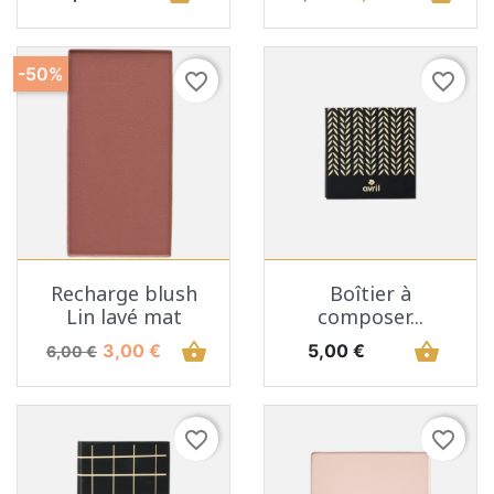
-50%
favorite_border
favorite_border
Recharge blush
Boîtier à
Lin lavé mat
composer...
Prix de base
Prix
shopping_basket
Prix
shopping_basket
3,00 €
5,00 €
6,00 €
favorite_border
favorite_border