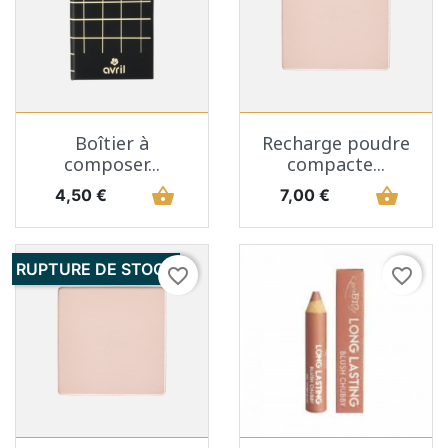
Boîtier à
Recharge poudre
composer...
compacte...
Prix
shopping_basket
Prix
shopping_basket
4,50 €
7,00 €
RUPTURE DE STOCK
favorite_border
favorite_border