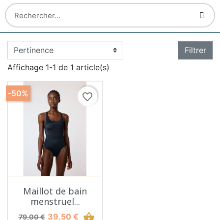
Filtrer
Affichage 1-1 de 1 article(s)
-50%
favorite_border
Maillot de bain
menstruel...
Prix de base
Prix
shopping_basket
39,50 €
79,00 €