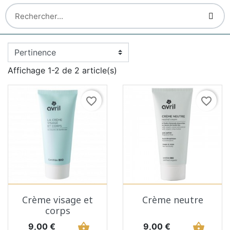
Affichage 1-2 de 2 article(s)
favorite_border
favorite_border
Crème visage et
Crème neutre
corps
Prix
shopping_basket
Prix
shopping_basket
9,00 €
9,00 €