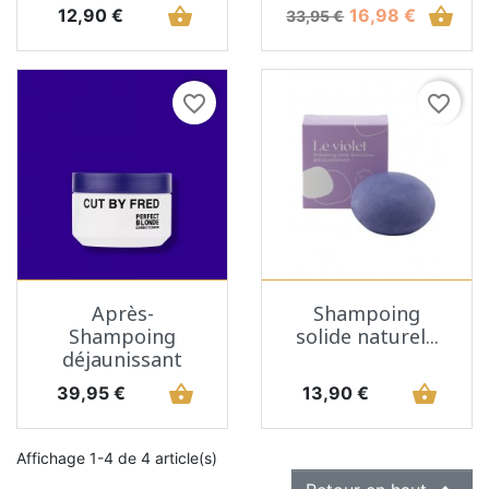
Prix
shopping_basket
Prix de base
Prix
shopping_basket
12,90 €
16,98 €
33,95 €
favorite_border
favorite_border
Après-
Shampoing
Shampoing
solide naturel...
déjaunissant
Prix
shopping_basket
Prix
shopping_basket
39,95 €
13,90 €
Affichage 1-4 de 4 article(s)