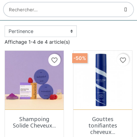
Affichage 1-4 de 4 article(s)
-50%
favorite_border
favorite_border
Shampoing
Gouttes
Solide Cheveux...
tonifiantes
cheveux...