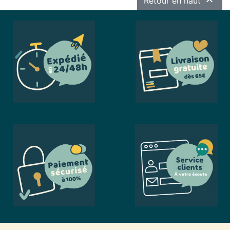

Retour en haut