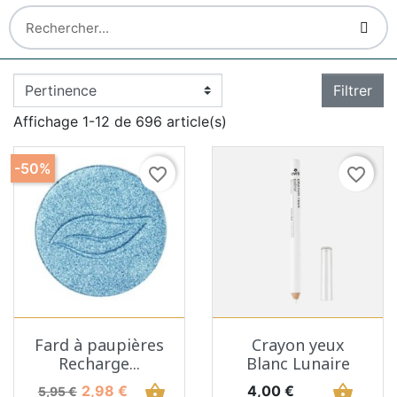
Filtrer
Affichage 1-12 de 696 article(s)
-50%
favorite_border
favorite_border
Fard à paupières
Crayon yeux
Recharge...
Blanc Lunaire
Prix de base
Prix
shopping_basket
Prix
shopping_basket
2,98 €
4,00 €
5,95 €