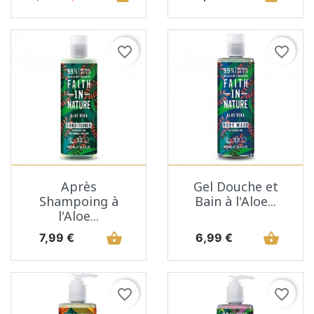
favorite_border
favorite_border
Après
Gel Douche et
Shampoing à
Bain à l'Aloe...
l'Aloe...
Prix
shopping_basket
Prix
shopping_basket
7,99 €
6,99 €
favorite_border
favorite_border