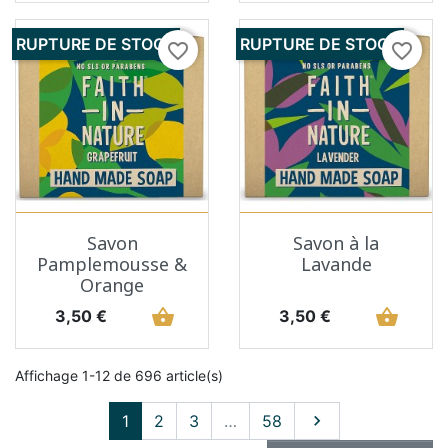
RUPTURE DE STOCK
RUPTURE DE STOCK
favorite_border
favorite_border
Savon
Savon à la
Pamplemousse &
Lavande
Orange
Prix
shopping_basket
Prix
shopping_basket
3,50 €
3,50 €
Affichage 1-12 de 696 article(s)
Suivant
1
2
3
…
58
