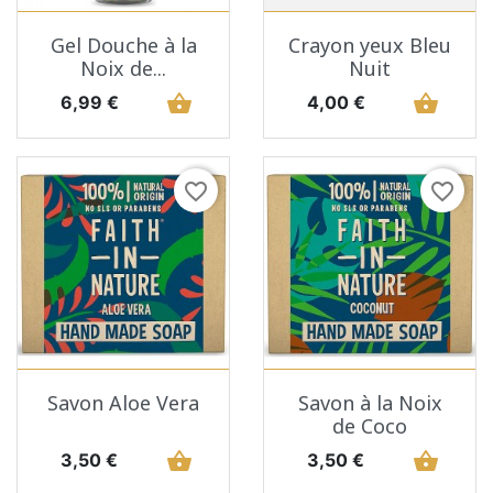
Gel Douche à la
Crayon yeux Bleu
Noix de...
Nuit
Prix
shopping_basket
Prix
shopping_basket
6,99 €
4,00 €
favorite_border
favorite_border
Savon Aloe Vera
Savon à la Noix
de Coco
Prix
shopping_basket
Prix
shopping_basket
3,50 €
3,50 €