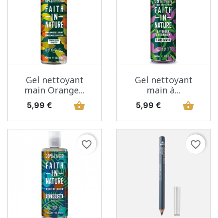
Gel nettoyant
Gel nettoyant
main Orange...
main à...
Prix
shopping_basket
Prix
shopping_basket
5,99 €
5,99 €
favorite_border
favorite_border