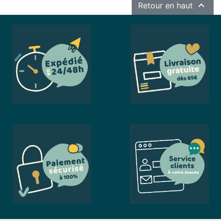

Retour en haut