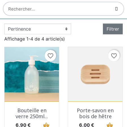
Filtrer
Affichage 1-4 de 4 article(s)
favorite_border
favorite_border
Bouteille en
Porte-savon en
verre 250ml...
bois de hêtre
Prix
shopping_basket
Prix
shopping_basket
6,90 €
6,00 €