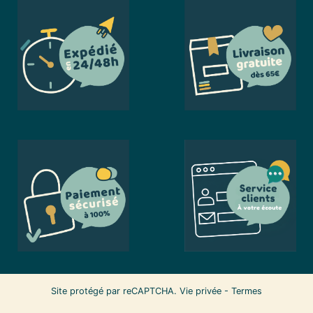
Site protégé par reCAPTCHA.
Vie privée
-
Termes