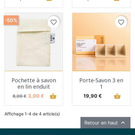
-50%
favorite_border
favorite_border
Pochette à savon
Porte-Savon 3 en
en lin enduit
1
Prix de base
Prix
shopping_basket
Prix
shopping_basket
3,00 €
19,90 €
6,00 €
Affichage 1-4 de 4 article(s)

Retour en haut