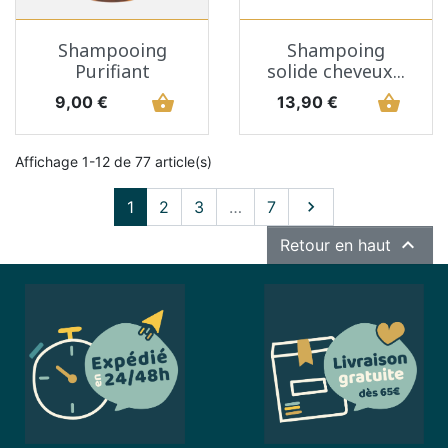
Shampooing
Shampoing
Purifiant
solide cheveux...
Prix
shopping_basket
Prix
shopping_basket
9,00 €
13,90 €
Affichage 1-12 de 77 article(s)
Suivant
1
2
3
…
7


Retour en haut