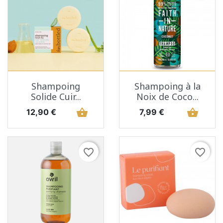
Shampoing
Shampoing à la
Solide Cuir...
Noix de Coco...
Prix
shopping_basket
Prix
shopping_basket
12,90 €
7,99 €
favorite_border
favorite_border