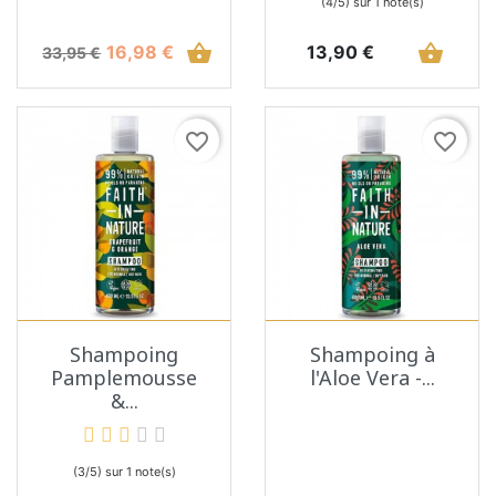
(4/5) sur 1 note(s)
Prix de base
Prix
shopping_basket
Prix
shopping_basket
16,98 €
13,90 €
33,95 €
favorite_border
favorite_border
Shampoing
Shampoing à
Pamplemousse
l'Aloe Vera -...
&...
(3/5) sur 1 note(s)