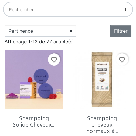
Filtrer
Affichage 1-12 de 77 article(s)
favorite_border
favorite_border
Shampoing
Shampoing
Solide Cheveux...
cheveux
normaux à...