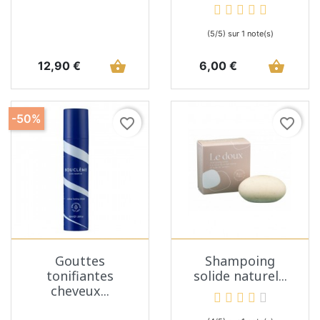
(5/5) sur 1 note(s)
Prix
shopping_basket
Prix
shopping_basket
12,90 €
6,00 €
-50%
favorite_border
favorite_border
Gouttes
Shampoing
tonifiantes
solide naturel...
cheveux...