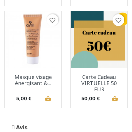
favorite_border
favorite_border
Masque visage
Carte Cadeau
énergisant &...
VIRTUELLE 50
EUR
Prix
shopping_basket
Prix
shopping_basket
5,00 €
50,00 €
Avis