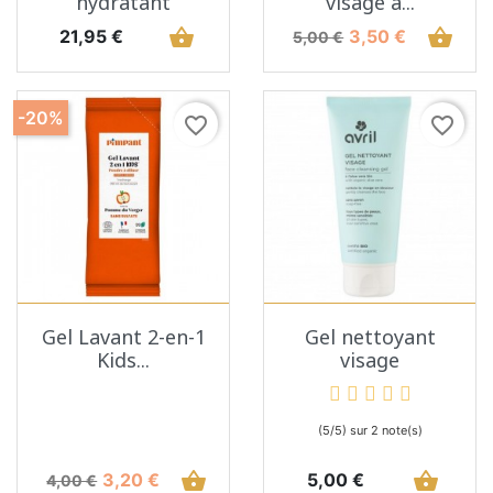
hydratant
visage à...
Prix
shopping_basket
Prix de base
Prix
shopping_basket
21,95 €
3,50 €
5,00 €
-20%
favorite_border
favorite_border
Gel Lavant 2-en-1
Gel nettoyant
Kids...
visage
(5/5) sur 2 note(s)
Prix de base
Prix
shopping_basket
Prix
shopping_basket
3,20 €
5,00 €
4,00 €