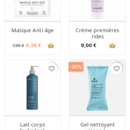
Masque Anti-âge
Crème premières
rides
Prix de base
Prix
shopping_basket
Prix
shopping_basket
6,36 €
9,00 €
7,95 €
-30%
favorite_border
favorite_border
Lait corps
Gel nettoyant