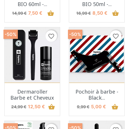
BIO 60ml -...
BIO 50ml -...
Prix de base
Prix
shopping_basket
Prix de base
Prix
shopping_basket
7,50 €
8,50 €
14,99 €
16,99 €
-50%
-50%
favorite_border
favorite_border
Dermaroller
Pochoir à barbe -
Barbe et Cheveux
Black...
Prix de base
Prix
shopping_basket
Prix de base
Prix
shopping_basket
12,50 €
5,00 €
24,99 €
9,99 €
-50%
-50%