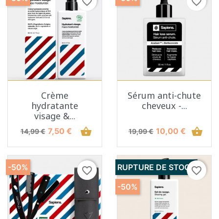
favorite_border
favorite_border
Crème
Sérum anti-chute
hydratante
cheveux -...
visage &...
Prix de base
Prix
shopping_basket
Prix de base
Prix
shopping_basket
7,50 €
10,00 €
14,99 €
19,99 €
-50%
RUPTURE DE STOCK
favorite_border
favorite_border
-50%