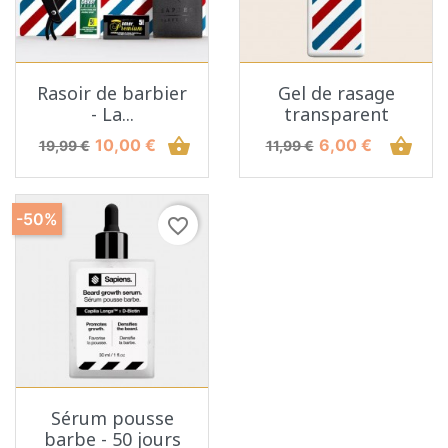
Rasoir de barbier
Gel de rasage
- La...
transparent
Prix de base
Prix
shopping_basket
Prix de base
Prix
shopping_basket
10,00 €
6,00 €
19,99 €
11,99 €
-50%
favorite_border
Sérum pousse
barbe - 50 jours