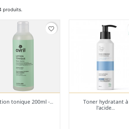
 4 produits.
favorite_border
Aperçu rapide
Aperçu rapide


tion tonique 200ml -...
Toner hydratant à
l'acide...