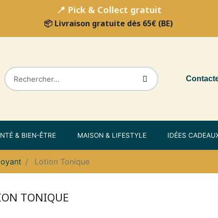
📍 Pick & Collect gratuit
📦 Livraison gratuite dès 65€ (BE)
Contact
NTÉ & BIEN-ÊTRE
MAISON & LIFESTYLE
IDÉES CADEAU
toyant
Lotion Tonique
ION TONIQUE