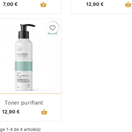
Prix
shopping_basket
Prix
shopping_basket
7,00 €
12,90 €
favorite_border
Aperçu rapide

Toner purifiant
Prix
shopping_basket
12,90 €
ge 1-4 de 4 article(s)