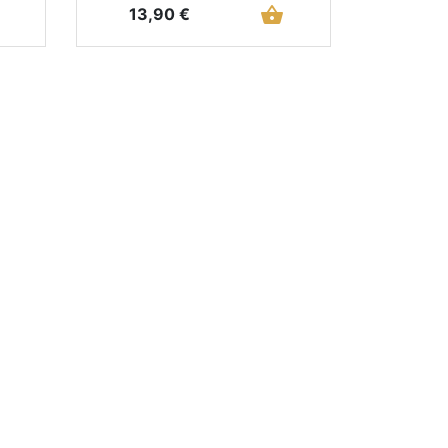
Prix
shopping_basket
13,90 €