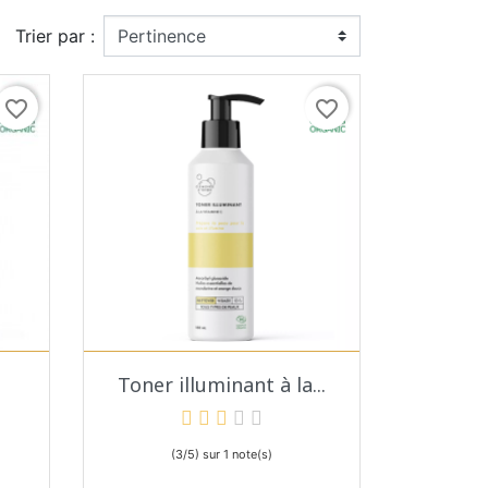
Trier par :
favorite_border
favorite_border
Aperçu rapide

Toner illuminant à la...
(3/5) sur 1 note(s)