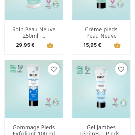
Soin Peau Neuve
Crème pieds
250ml -...
Peau Neuve
Prix
shopping_basket
Prix
shopping_basket
29,95 €
15,95 €
favorite_border
favorite_border
Gommage Pieds
Gel Jambes
Exfoliant 100 ml
Légères – Pieds...