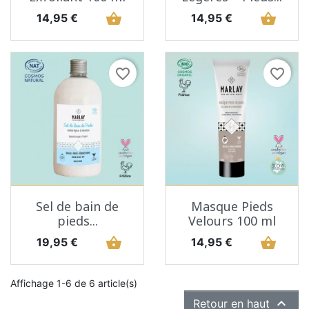
Prix
shopping_basket
Prix
shopping_basket
14,95 €
14,95 €
favorite_border
favorite_border
Sel de bain de
Masque Pieds
pieds...
Velours 100 ml
Prix
shopping_basket
Prix
shopping_basket
19,95 €
14,95 €
Affichage 1-6 de 6 article(s)

Retour en haut