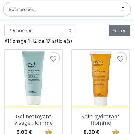
Filtrer
Affichage 1-12 de 17 article(s)
favorite_border
favorite_border
Gel nettoyant
Soin hydratant
visage Homme
Homme
Prix
shopping_basket
Prix
shopping_basket
5,00 €
8,00 €