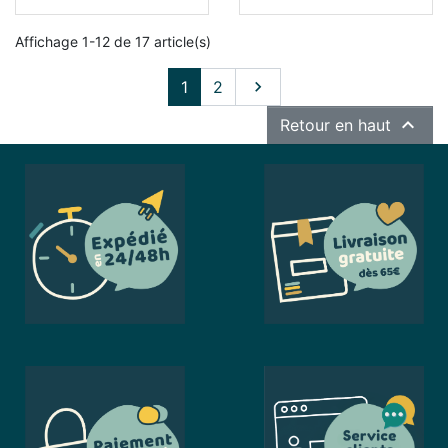
Affichage 1-12 de 17 article(s)
Suivant
1
2


Retour en haut