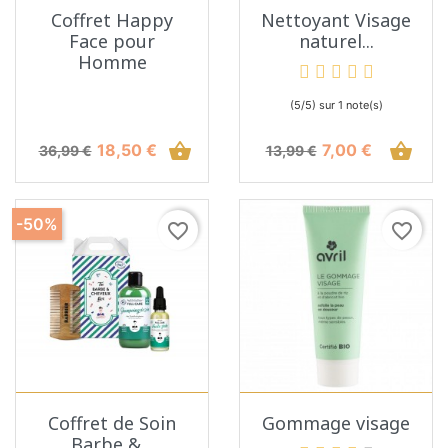
Coffret Happy
Nettoyant Visage
Face pour
naturel...
Homme
(5/5) sur 1 note(s)
Prix de base
Prix
shopping_basket
Prix de base
Prix
shopping_basket
18,50 €
7,00 €
36,99 €
13,99 €
-50%
favorite_border
favorite_border
Coffret de Soin
Gommage visage
Barbe &...