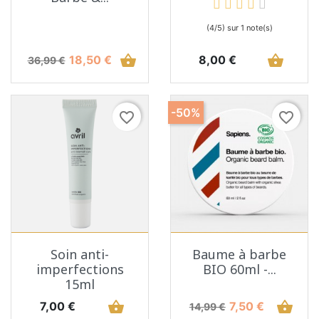
(4/5) sur 1 note(s)
Prix de base
Prix
shopping_basket
Prix
shopping_basket
18,50 €
8,00 €
36,99 €
-50%
favorite_border
favorite_border
Soin anti-
Baume à barbe
imperfections
BIO 60ml -...
15ml
Prix
shopping_basket
Prix de base
Prix
shopping_basket
7,00 €
7,50 €
14,99 €