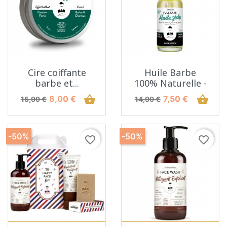
Cire coiffante
Huile Barbe
barbe et...
100% Naturelle -
Prix de base
Prix
shopping_basket
Prix de base
Prix
shopping_basket
8,00 €
7,50 €
15,99 €
14,99 €
-50%
-50%
favorite_border
favorite_border