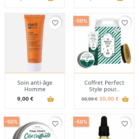
-50%
favorite_border
favorite_border
Soin anti-âge
Coffret Perfect
Homme
Style pour...
Prix
shopping_basket
Prix de base
Prix
shopping_basket
9,00 €
20,00 €
39,99 €
-50%
-50%
favorite_border
favorite_border