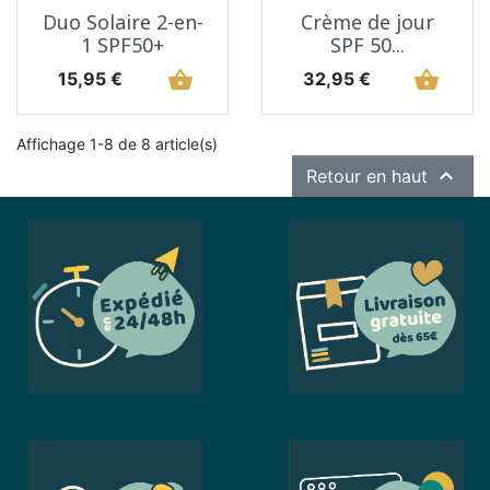
Duo Solaire 2-en-
Crème de jour
1 SPF50+
SPF 50...
Prix
shopping_basket
Prix
shopping_basket
15,95 €
32,95 €
Affichage 1-8 de 8 article(s)

Retour en haut