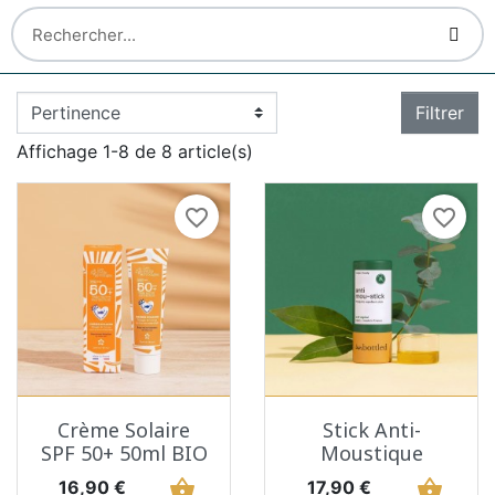
Filtrer
Affichage 1-8 de 8 article(s)
favorite_border
favorite_border
Crème Solaire
Stick Anti-
SPF 50+ 50ml BIO
Moustique
Prix
shopping_basket
Prix
shopping_basket
16,90 €
17,90 €