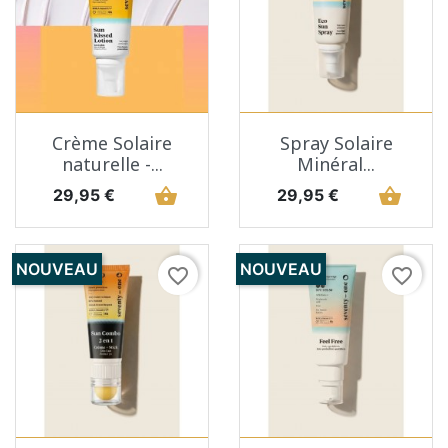
Crème Solaire
Spray Solaire
naturelle -...
Minéral...
Prix
shopping_basket
Prix
shopping_basket
29,95 €
29,95 €
NOUVEAU
NOUVEAU
favorite_border
favorite_border