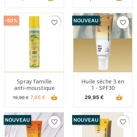
-50%
NOUVEAU
favorite_border
favorite_border
Spray famille
Huile sèche 3 en
anti-moustique
1 - SPF30
Prix de base
Prix
shopping_basket
Prix
shopping_basket
7,95 €
29,95 €
15,90 €
NOUVEAU
NOUVEAU
favorite_border
favorite_border