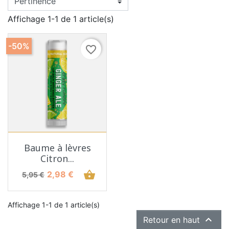
Affichage 1-1 de 1 article(s)
-50%
favorite_border
Baume à lèvres
Citron...
Prix de base
Prix
shopping_basket
2,98 €
5,95 €
Affichage 1-1 de 1 article(s)

Retour en haut