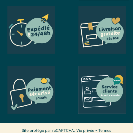
Site protégé par reCAPTCHA.
Vie privée
-
Termes