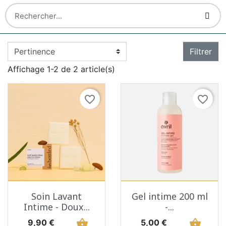
Filtrer
Affichage 1-2 de 2 article(s)
favorite_border
favorite_border
Soin Lavant
Gel intime 200 ml
Intime - Doux...
-...
Prix
shopping_basket
Prix
shopping_basket
9,90 €
5,00 €