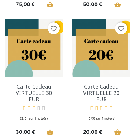
Prix
shopping_basket
Prix
shopping_basket
75,00 €
50,00 €
favorite_border
favorite_border
Carte Cadeau
Carte Cadeau
VIRTUELLE 30
VIRTUELLE 20
EUR
EUR
(3/5) sur 1 note(s)
(5/5) sur 1 note(s)
Prix
shopping_basket
Prix
shopping_basket
30,00 €
20,00 €