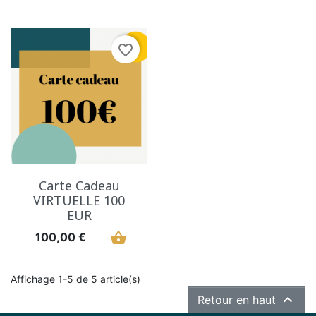
favorite_border
Carte Cadeau
VIRTUELLE 100
EUR
Prix
shopping_basket
100,00 €
Affichage 1-5 de 5 article(s)

Retour en haut