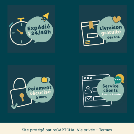
Site protégé par reCAPTCHA.
Vie privée
-
Termes