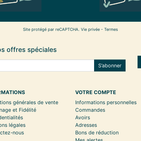
Site protégé par reCAPTCHA.
Vie privée
-
Termes
s offres spéciales
S’abonner
RMATIONS
VOTRE COMPTE
tions générales de vente
Informations personnelles
nage et Fidélité
Commandes
entialités
Avoirs
ons légales
Adresses
ctez-nous
Bons de réduction
Mes alertes