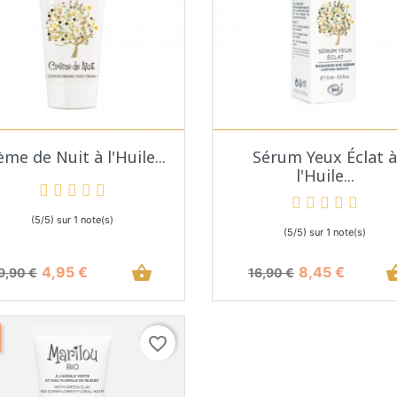
Aperçu rapide
Aperçu rapide


ème de Nuit à l'Huile...
Sérum Yeux Éclat à
l'Huile...
(5/5) sur 1 note(s)
(5/5) sur 1 note(s)
Prix de base
Prix
shopping_basket
Prix de base
Prix
shopping
4,95 €
8,45 €
9,90 €
16,90 €
favorite_border