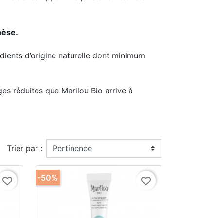
hèse.
édients d’origine naturelle dont minimum
es réduites que Marilou Bio arrive à
Trier par :
-50%
favorite_border
favorite_border