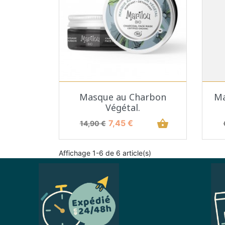
Aperçu rapide

Masque au Charbon
Ma
Végétal.
Prix de base
Prix
shopping_basket
7,45 €
14,90 €
Affichage 1-6 de 6 article(s)