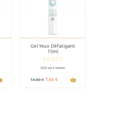
Aperçu rapide

Gel Yeux Défatigant
15ml
(5/5) sur 2 note(s)
_basket
Prix de base
Prix
shopping_basket
7,45 €
14,90 €