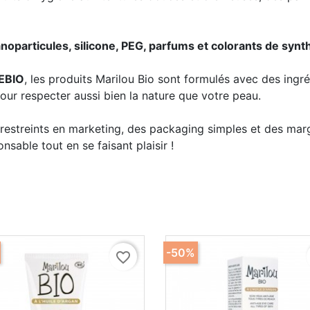
particules, silicone, PEG, parfums et colorants de synt
EBIO
, les produits Marilou Bio sont formulés avec des ingr
pour respecter aussi bien la nature que votre peau.
restreints en marketing, des packaging simples et des marg
nsable tout en se faisant plaisir !
-50%
favorite_border