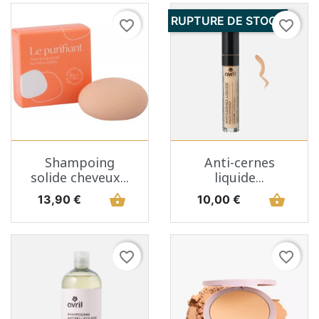
RUPTURE DE STOCK
favorite_border
favorite_border
Shampoing
Anti-cernes
solide cheveux...
liquide...
Prix
shopping_basket
Prix
shopping_basket
13,90 €
10,00 €
favorite_border
favorite_border