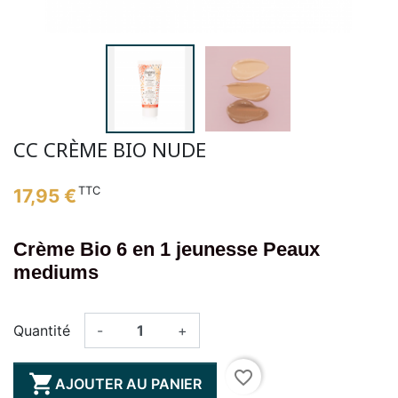
CC CRÈME BIO NUDE
TTC
17,95 €
Crème Bio 6 en 1 jeunesse Peaux
mediums
Quantité
-
+
favorite_border

AJOUTER AU PANIER