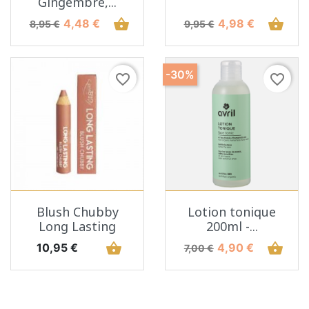
Gingembre,...
Prix de base
Prix
shopping_basket
Prix de base
Prix
shopping_basket
4,48 €
4,98 €
8,95 €
9,95 €
-30%
favorite_border
favorite_border
Blush Chubby
Lotion tonique
Long Lasting
200ml -...
Prix
shopping_basket
Prix de base
Prix
shopping_basket
10,95 €
4,90 €
7,00 €