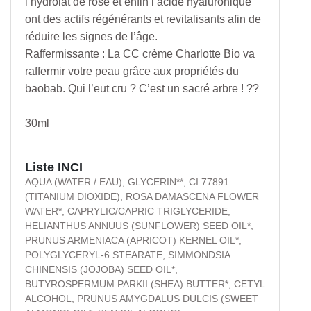
l’hydrolat de rose et enfin l’acide hyaluronique
ont des actifs régénérants et revitalisants afin de
réduire les signes de l’âge.
Raffermissante : La CC crème Charlotte Bio va
raffermir votre peau grâce aux propriétés du
baobab. Qui l’eut cru ? C’est un sacré arbre ! ??
30ml
Liste INCI
AQUA (WATER / EAU), GLYCERIN**, CI 77891
(TITANIUM DIOXIDE), ROSA DAMASCENA FLOWER
WATER*, CAPRYLIC/CAPRIC TRIGLYCERIDE,
HELIANTHUS ANNUUS (SUNFLOWER) SEED OIL*,
PRUNUS ARMENIACA (APRICOT) KERNEL OIL*,
POLYGLYCERYL-6 STEARATE, SIMMONDSIA
CHINENSIS (JOJOBA) SEED OIL*,
BUTYROSPERMUM PARKII (SHEA) BUTTER*, CETYL
ALCOHOL, PRUNUS AMYGDALUS DULCIS (SWEET