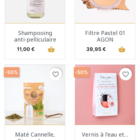
Shampooing
Filtre Pastel 01
anti-pelliculaire
AGON
Prix
shopping_basket
Prix
shopping_basket
11,00 €
39,95 €
-50%
-50%
favorite_border
favorite_border
Maté Cannelle,
Vernis à l'eau et...