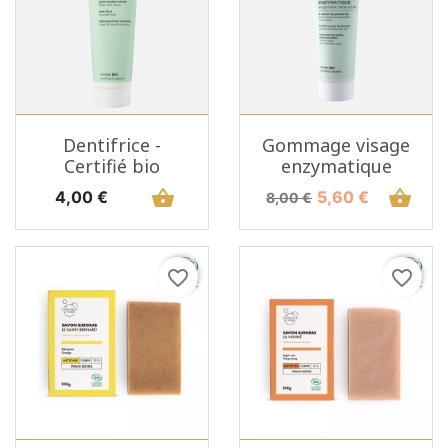
Dentifrice -
Gommage visage
Certifié bio
enzymatique
Prix
shopping_basket
Prix de base
Prix
shopping_basket
4,00 €
5,60 €
8,00 €
favorite_border
favorite_border