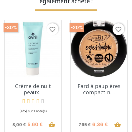
également acheté :
-30%
-20%
favorite_border
favorite_border
Crème de nuit
Fard à paupières
peaux...
compact n....
(4/5) sur 1 note(s)
Prix de base
Prix
shopping_basket
Prix de base
Prix
shopping_basket
5,60 €
6,36 €
8,00 €
7,95 €