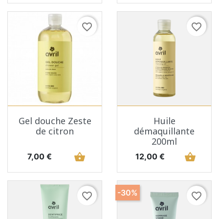
favorite_border
favorite_border
Gel douche Zeste
Huile
de citron
démaquillante
200ml
Prix
shopping_basket
Prix
shopping_basket
7,00 €
12,00 €
-30%
favorite_border
favorite_border