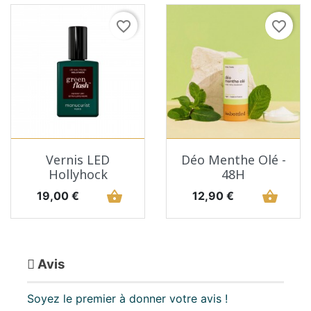
favorite_border
favorite_border
Vernis LED
Déo Menthe Olé -
Hollyhock
48H
Prix
shopping_basket
Prix
shopping_basket
19,00 €
12,90 €
Avis
Soyez le premier à donner votre avis !