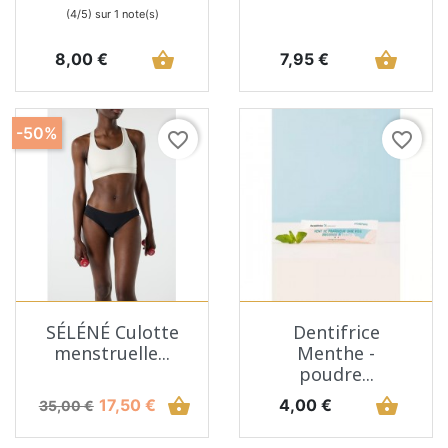
(4/5) sur 1 note(s)
Prix
shopping_basket
Prix
shopping_basket
8,00 €
7,95 €
-50%
favorite_border
favorite_border
SÉLÉNÉ Culotte
Dentifrice
menstruelle...
Menthe -
poudre...
Prix de base
Prix
shopping_basket
Prix
shopping_basket
17,50 €
4,00 €
35,00 €