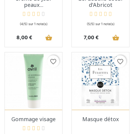
peaux...
d'Abricot
(4/5) sur 1 note(s)
(5/5) sur 1 note(s)
Prix
shopping_basket
Prix
shopping_basket
8,00 €
7,00 €
favorite_border
favorite_border
Gommage visage
Masque détox