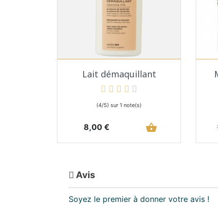
Aperçu rapide

Lait démaquillant
(4/5) sur 1 note(s)
Prix
shopping_basket
8,00 €
Avis
Soyez le premier à donner votre avis !