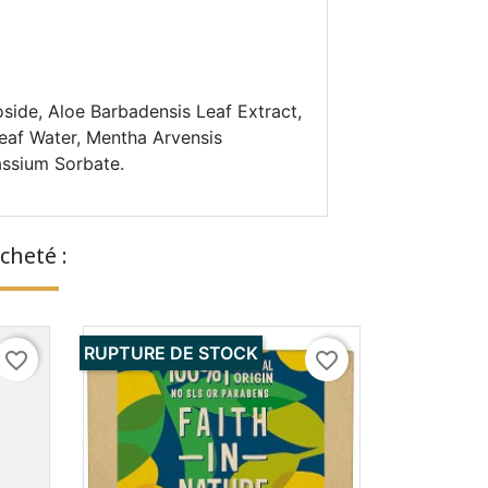
oside, Aloe Barbadensis Leaf Extract,
Leaf Water, Mentha Arvensis
assium Sorbate.
cheté :
RUPTURE DE STOCK
favorite_border
favorite_border