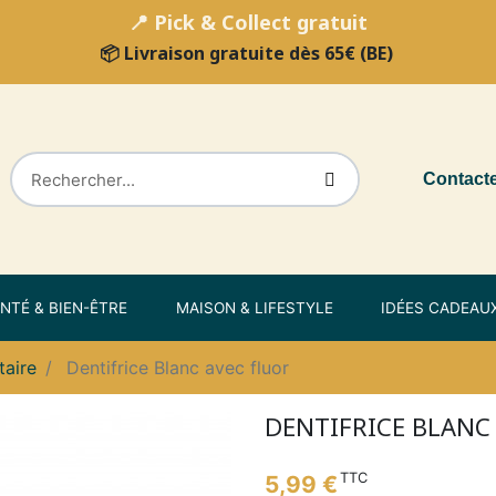
📍 Pick & Collect gratuit
📦 Livraison gratuite dès 65€ (BE)
Contact
NTÉ & BIEN-ÊTRE
MAISON & LIFESTYLE
IDÉES CADEAU
taire
Dentifrice Blanc avec fluor
DENTIFRICE BLANC
TTC
5,99 €