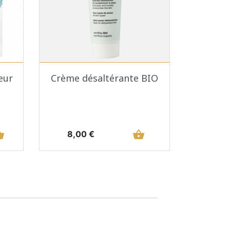
Aperçu rapide

eur
Crème désaltérante BIO
basket
Prix
shopping_basket
8,00 €