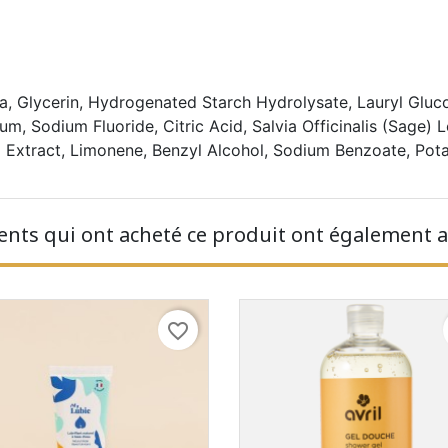
ca, Glycerin, Hydrogenated Starch Hydrolysate, Lauryl Gluc
um, Sodium Fluoride, Citric Acid, Salvia Officinalis (Sage) 
a Extract, Limonene, Benzyl Alcohol, Sodium Benzoate, Pot
ients qui ont acheté ce produit ont également a
favorite_border