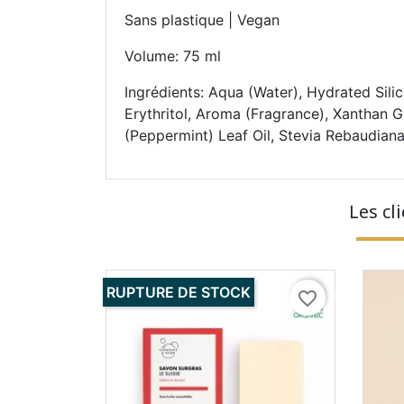
Sans plastique | Vegan
Volume: 75 ml
Ingrédients: Aqua (Water), Hydrated Sili
Erythritol, Aroma (Fragrance), Xanthan G
(Peppermint) Leaf Oil, Stevia Rebaudian
Les cl
RUPTURE DE STOCK
favorite_border