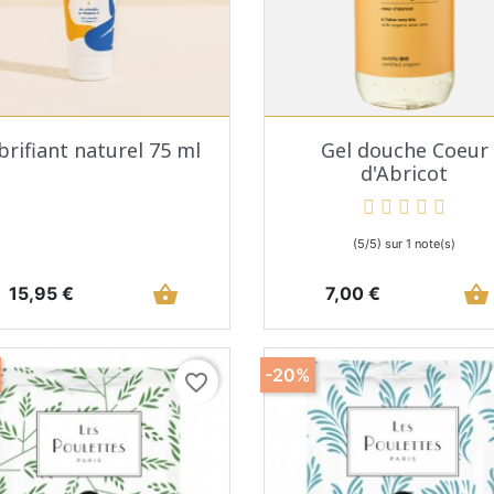
Aperçu rapide
Aperçu rapide


brifiant naturel 75 ml
Gel douche Coeur
d'Abricot
(5/5) sur 1 note(s)
Prix
shopping_basket
Prix
shopping_basket
15,95 €
7,00 €
-20%
favorite_border