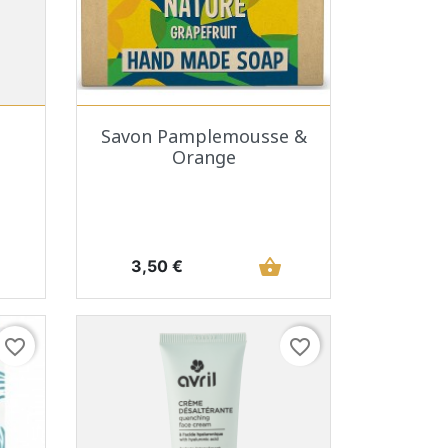
Aperçu rapide

Savon Pamplemousse &
Orange
Prix
shopping_basket
3,50 €
favorite_border
favorite_border