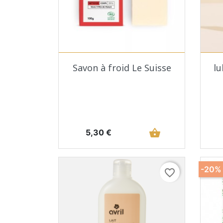
Aperçu rapide

Savon à froid Le Suisse
lu
Prix
shopping_basket
5,30 €
-20%
favorite_border