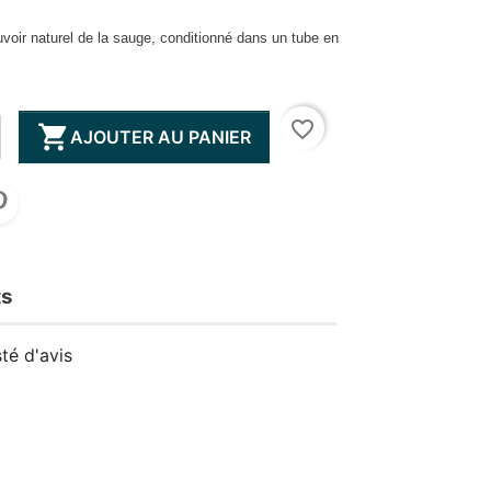
ouvoir naturel de la sauge, conditionné dans un tube en
favorite_border

AJOUTER AU PANIER
ts
té d'avis