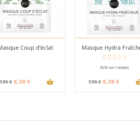
Aperçu rapide
Aperçu rapide


Masque Coup d'éclat
Masque Hydra Fraîch
(5/5) sur 1 note(s)
Prix de base
Prix
shopping_basket
Prix de base
Prix
shopping_
6,36 €
6,36 €
7,95 €
7,95 €