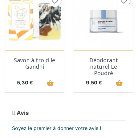
favorite_border
favorite_border
Savon à froid le
Déodorant
Gandhi
naturel Le
Poudré
Prix
shopping_basket
Prix
shopping_basket
5,30 €
9,50 €
Avis
Soyez le premier à donner votre avis !