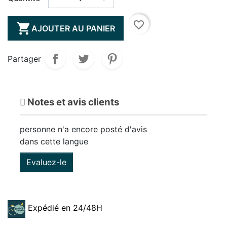
favorite_border

AJOUTER AU PANIER
Partager
Notes et avis clients
personne n'a encore posté d'avis
dans cette langue
Evaluez-le
Expédié en 24/48H