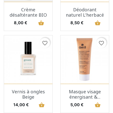
Crème
Déodorant
désaltérante BIO
naturel L'herbacé
Prix
shopping_basket
Prix
shopping_basket
8,00 €
8,50 €
favorite_border
favorite_border
Vernis à ongles
Masque visage
Beige
énergisant &...
Prix
shopping_basket
Prix
shopping_basket
14,00 €
5,00 €