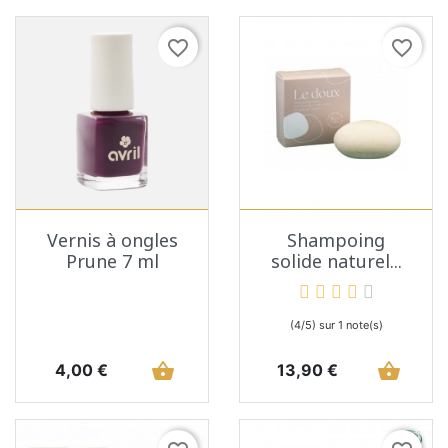
favorite_border
favorite_border
Vernis à ongles
Shampoing
Prune 7 ml
solide naturel...
(4/5) sur 1 note(s)
Prix
shopping_basket
Prix
shopping_basket
4,00 €
13,90 €