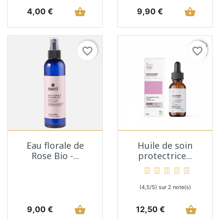
Prix
shopping_basket
Prix
shopping_basket
4,00 €
9,90 €
favorite_border
favorite_border
Eau florale de
Huile de soin
Rose Bio -...
protectrice...
(4,5/5) sur 2 note(s)
Prix
shopping_basket
Prix
shopping_basket
9,00 €
12,50 €