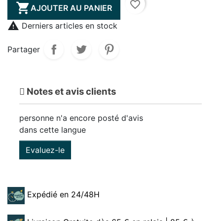
favorite_border

AJOUTER AU PANIER

Derniers articles en stock
Partager
Notes et avis clients
personne n'a encore posté d'avis
dans cette langue
Evaluez-le
Expédié en 24/48H