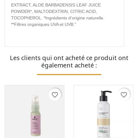
EXTRACT, ALOE BARBADENSIS LEAF JUICE
POWDER*, MALTODEXTRIN, CITRIC ACID,
TOCOPHEROL. *Ingrédients d’origine naturelle.
**Filtres organiques UVA et UVB."
Les clients qui ont acheté ce produit ont
également acheté :
favorite_border
favorite_border