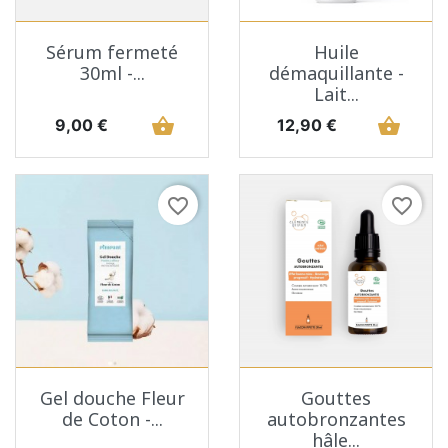
Sérum fermeté
Huile
30ml -...
démaquillante -
Lait...
Prix
shopping_basket
Prix
shopping_basket
9,00 €
12,90 €
favorite_border
favorite_border
Gel douche Fleur
Gouttes
de Coton -...
autobronzantes
hâle...