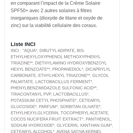
en comparant l’impact de la Crème Solaire
SPF50+ avec 2 autres solaires à filtres
inorganiques (dioxyde de titane et oxyde de
zinc) sur la viabilité cellulaire des coraux.
Liste INCI
INCI : "AQUA*, DIBUTYL ADIPATE, BIS-
ETHYLHEXYLOXYPHENOL METHOXYPHENYL
TRIAZINE**, DIETHYLAMINO HYDROXYBENZOYL
HEXYL BENZOATE**, PROPANEDIOL*, DICAPRYLYL
CARBONATE, ETHYLHEXYL TRIAZONE**, GLYCOL
PALMITATE, LACTOBACILLUS FERMENT*,
PHENYLBENZIMIDAZOLE SULFONIC ACID**,
TRIACONTANYL PVP, LACTOBACILLUS*,
POTASSIUM CETYL PHOSPHATE*, CETEARYL
GLUCOSIDE*, PARFUM*, SORBITAN OLIVATE*,
ETHYLHEXYLGLYCERIN, TOCOPHERYL ACETATE,
COCOS NUCIFERA FRUIT EXTRACT*, PANTHENOL,
SODIUM HYDROXIDE*, GLYCERIN, XANTHAN GUM*,
CETEARYL ALCOHOL*, AVENA SATIVA KERNEL