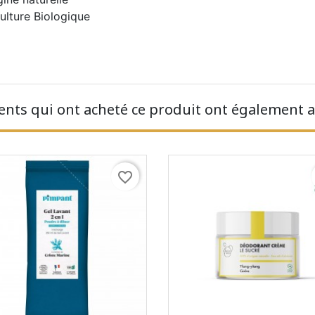
culture Biologique
ients qui ont acheté ce produit ont également a
favorite_border