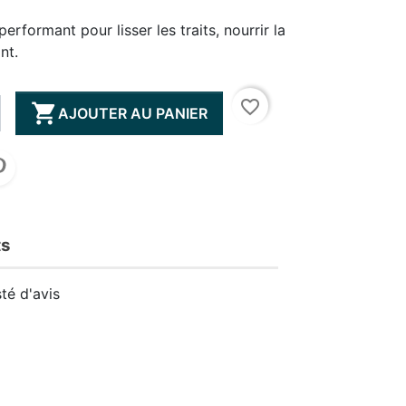
erformant pour lisser les traits, nourrir la
nt.
favorite_border

AJOUTER AU PANIER
ts
té d'avis