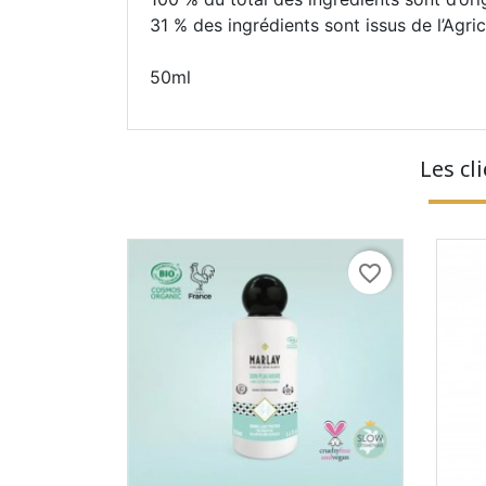
31 % des ingrédients sont issus de l’Agri
50ml
Les cl
favorite_border