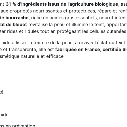
ont
31 % d’ingrédients issus de l’agriculture biologique
, as
, aux propriétés nourrissantes et protectrices, répare et ren
 de bourrache
, riche en acides gras essentiels, nourrit inte
at de bleuet
revitalise la peau et illumine le teint, apportant
er rides et ridules tout en protégeant les cellules cutanées
aide à lisser la texture de la peau, à raviver l’éclat du tein
et transparente, elle est
fabriquée en France
,
certifiée 
smétique naturelle et efficace.
té
pide
ns en prévention