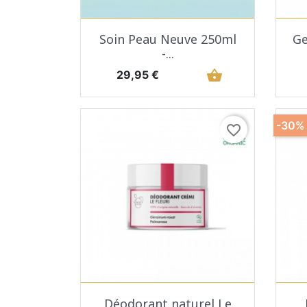
Aperçu rapide

Soin Peau Neuve 250ml
Ge
-...
Prix
shopping_basket
29,95 €
-30%
favorite_border
Aperçu rapide

Déodorant naturel Le