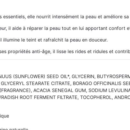
s essentiels, elle nourrit intensément la peau et améliore s
ur, il aide à réparer la peau tout en lui apportant confort et
il illumine le teint et rafraîchit la peau en douceur.
es propriétés anti-âge, il lisse les rides et ridules et contr
NUUS (SUNFLOWER) SEED OIL*, GLYCERIN, BUTYROSPERM
LYCERYL STEARATE CITRATE, BORAGO OFFICINALIS SEE
 (FRAGRANCE), ACACIA SENEGAL GUM, SODIUM LEVULI
C/RADISH ROOT FERMENT FILTRATE, TOCOPHEROL, ANDR
gique
gine naturelle