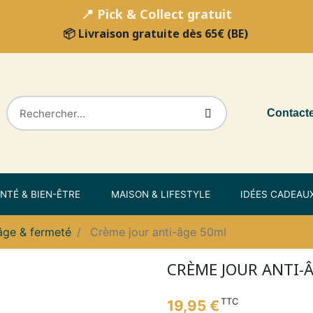
📍 Pick & Collect gratuit
📦 Livraison gratuite dès 65€ (BE)
Contact
NTÉ & BIEN-ÊTRE
MAISON & LIFESTYLE
IDÉES CADEAU
âge & fermeté
Crème jour anti-âge 50ml
CRÈME JOUR ANTI-
TTC
19,95 €