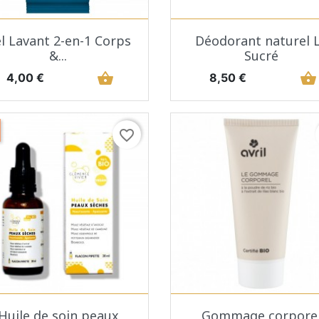
Aperçu rapide
Aperçu rapide


l Lavant 2-en-1 Corps
Déodorant naturel 
&...
Sucré
Prix
shopping_basket
Prix
shopping_basket
4,00 €
8,50 €
favorite_border
Aperçu rapide
Aperçu rapide


Huile de soin peaux
Gommage corpore