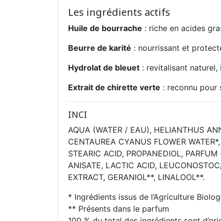
Les ingrédients actifs
Huile de bourrache
: riche en acides gra
Beurre de karité
: nourrissant et protecte
Hydrolat de bleuet
: revitalisant naturel, 
Extrait de chirette verte
: reconnu pour s
INCI
AQUA (WATER / EAU), HELIANTHUS AN
CENTAUREA CYANUS FLOWER WATER*, G
STEARIC ACID, PROPANEDIOL, PARFUM
ANISATE, LACTIC ACID, LEUCONOSTO
EXTRACT, GERANIOL**, LINALOOL**.
* Ingrédients issus de l’Agriculture Biolo
** Présents dans le parfum
100 % du total des ingrédients sont d’ori