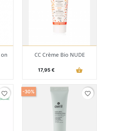
Aperçu rapide

 on
CC Crème Bio NUDE
Prix
shopping_basket
17,95 €
-30%
favorite_border
favorite_border