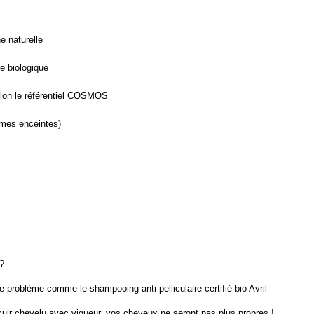
e naturelle
re biologique
lon le référentiel COSMOS
mmes enceintes)
 ?
 problème comme le shampooing anti-pelliculaire certifié bio Avril
cuir chevelu avec vigueur, vos cheveux ne seront pas plus propres !