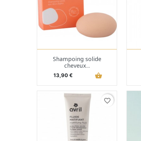
Aperçu rapide

Shampoing solide
cheveux...
Prix
shopping_basket
13,90 €
favorite_border