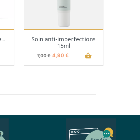
Aperçu rapide

...
Soin anti-imperfections
15ml
Prix de base
Prix
shopping_basket
4,90 €
7,00 €