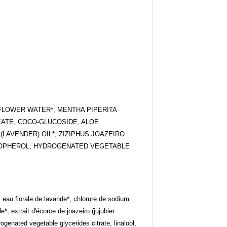
FLOWER WATER*, MENTHA PIPERITA
EATE, COCO-GLUCOSIDE, ALOE
LAVENDER) OIL*, ZIZIPHUS JOAZEIRO
OCOPHEROL, HYDROGENATED VEGETABLE
 eau florale de lavande*, chlorure de sodium
e*, extrait d'écorce de joazeiro (jujubier
ogenated vegetable glycerides citrate, linalool,