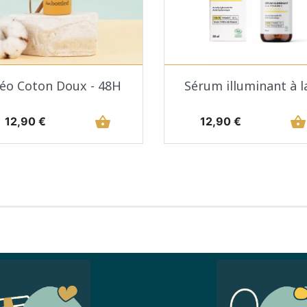
Aperçu rapide
Aperçu rapide


éo Coton Doux - 48H
Sérum illuminant à la
Prix
shopping_basket
Prix
shopping_basket
12,90 €
12,90 €