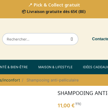
📍 Pick & Collect gratuit
📦 Livraison gratuite dès 65€ (BE)
Contact
NTÉ & BIEN-ÊTRE
MAISON & LIFESTYLE
IDÉES CADEAU
es/inconfort
Shampooing anti-pelliculaire
SHAMPOOING ANTI-
TTC
11,00 €