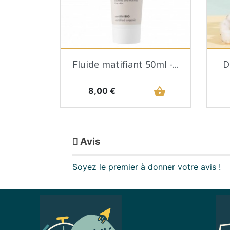
Aperçu rapide

Fluide matifiant 50ml -...
D
Prix
shopping_basket
8,00 €
Avis
Soyez le premier à donner votre avis !