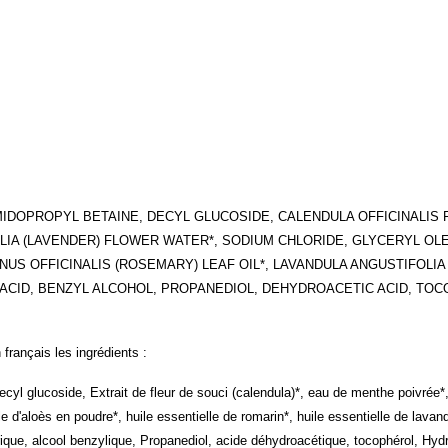
IDOPROPYL BETAINE, DECYL GLUCOSIDE, CALENDULA OFFICINALIS 
LIA (LAVENDER) FLOWER WATER*, SODIUM CHLORIDE, GLYCERYL OL
S OFFICINALIS (ROSEMARY) LEAF OIL*, LAVANDULA ANGUSTIFOLIA (
C ACID, BENZYL ALCOHOL, PROPANEDIOL, DEHYDROACETIC ACID, T
 français les ingrédients :
yl glucoside, Extrait de fleur de souci (calendula)*, eau de menthe poivrée*,
le d'aloès en poudre*, huile essentielle de romarin*, huile essentielle de lavand
itrique, alcool benzylique, Propanediol, acide déhydroacétique, tocophérol, Hydr