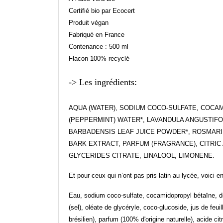
Certifié bio par Ecocert
Produit végan
Fabriqué en France
Contenance : 500 ml
Flacon 100% recyclé
-> Les ingrédients:
AQUA (WATER), SODIUM COCO-SULFATE, COCAM
(PEPPERMINT) WATER*, LAVANDULA ANGUSTIFO
BARBADENSIS LEAF JUICE POWDER*, ROSMARINU
BARK EXTRACT, PARFUM (FRAGRANCE), CITRI
GLYCERIDES CITRATE, LINALOOL, LIMONENE.
Et pour ceux qui n’ont pas pris latin au lycée, voici en
Eau, sodium coco-sulfate, cocamidopropyl bétaïne, dec
(sel), oléate de glycéryle, coco-glucoside, jus de feuil
brésilien), parfum (100% d'origine naturelle), acide c