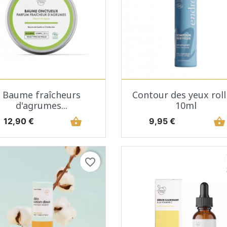
Aperçu rapide
Aperçu rapide


Baume fraîcheurs
Contour des yeux roll
d'agrumes...
10ml
Prix
shopping_basket
Prix
shopping_basket
12,90 €
9,95 €
favorite_border