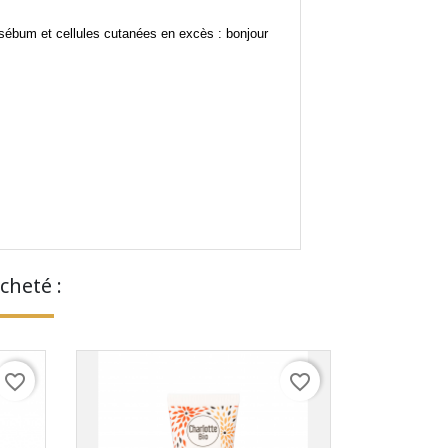
 sébum et cellules cutanées en excès : bonjour
cheté :
favorite_border
favorite_border