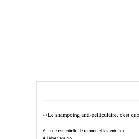
->Le shampoing anti-pelliculaire, c'est quo
A l’huile essentielle de romarin et lavande bio
À l’aloe vera bio