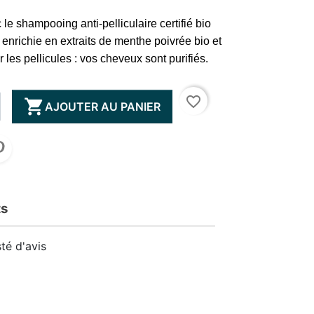
 le shampooing anti-pelliculaire certifié bio
, enrichie en extraits de menthe poivrée bio et
r les pellicules : vos cheveux sont purifiés.
favorite_border

AJOUTER AU PANIER
ts
té d'avis