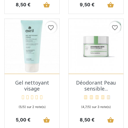
Prix
shopping_basket
Prix
shopping_basket
8,50 €
9,50 €
favorite_border
favorite_border
Gel nettoyant
Déodorant Peau
visage
sensible...
(5/5) sur 2 note(s)
(4,7/5) sur 3 note(s)
Prix
shopping_basket
Prix
shopping_basket
5,00 €
8,50 €