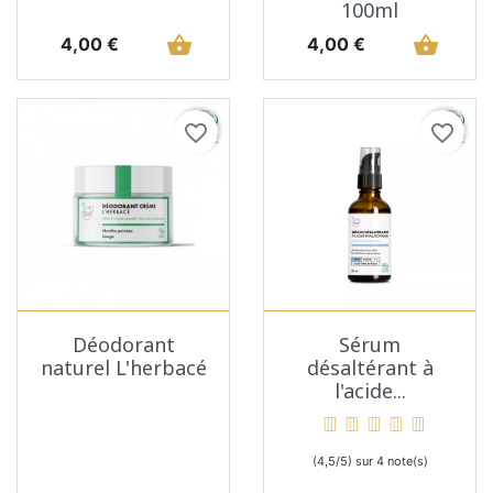
100ml
Prix
shopping_basket
Prix
shopping_basket
4,00 €
4,00 €
favorite_border
favorite_border
Déodorant
Sérum
naturel L'herbacé
désaltérant à
l'acide...
(4,5/5) sur 4 note(s)