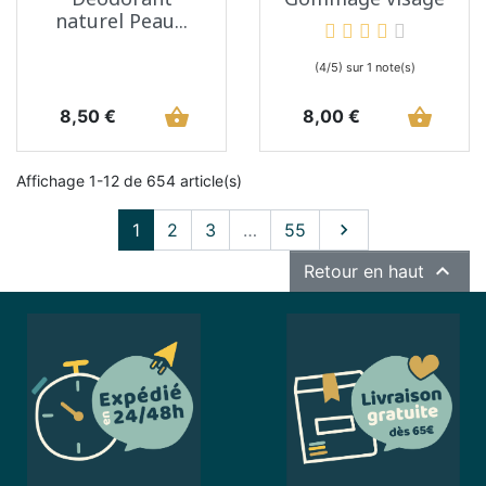
naturel Peau...
(4/5) sur 1 note(s)
Prix
shopping_basket
Prix
shopping_basket
8,50 €
8,00 €
Affichage 1-12 de 654 article(s)
Suivant
1
2
3
…
55


Retour en haut