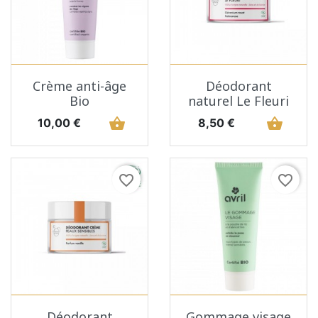
Crème anti-âge
Déodorant
Bio
naturel Le Fleuri
Prix
shopping_basket
Prix
shopping_basket
10,00 €
8,50 €
favorite_border
favorite_border
Déodorant
Gommage visage