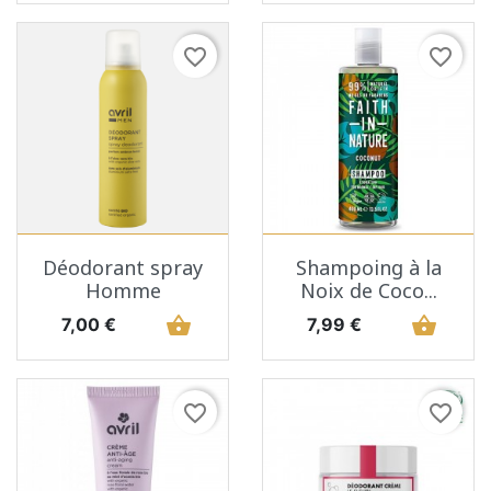
favorite_border
favorite_border
Déodorant spray
Shampoing à la
Homme
Noix de Coco...
Prix
shopping_basket
Prix
shopping_basket
7,00 €
7,99 €
favorite_border
favorite_border