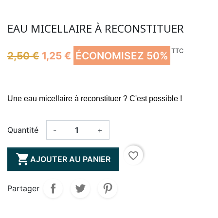
EAU MICELLAIRE À RECONSTITUER
TTC
2,50 €
1,25 €
ÉCONOMISEZ 50%
Une eau micellaire à reconstituer ? C'est possible !
Quantité
-
+
favorite_border

AJOUTER AU PANIER
Partager