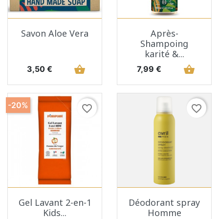
Savon Aloe Vera
Après-
Shampoing
karité &...
Prix
shopping_basket
Prix
shopping_basket
3,50 €
7,99 €
-20%
favorite_border
favorite_border
Gel Lavant 2-en-1
Déodorant spray
Kids...
Homme