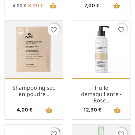
Prix de base
Prix
shopping_basket
Prix
shopping_basket
3,20 €
7,00 €
4,00 €
favorite_border
favorite_border
Shampooing sec
Huile
en poudre...
démaquillante -
Rose...
Prix
shopping_basket
Prix
shopping_basket
4,00 €
12,90 €
favorite_border
favorite_border