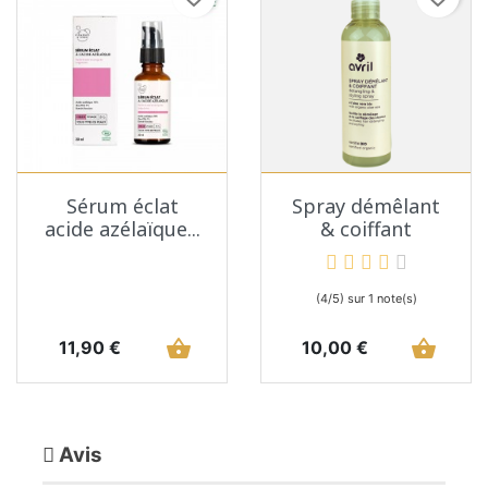
Sérum éclat
Spray démêlant
acide azélaïque...
& coiffant
(4/5) sur 1 note(s)
Prix
shopping_basket
Prix
shopping_basket
11,90 €
10,00 €
Avis