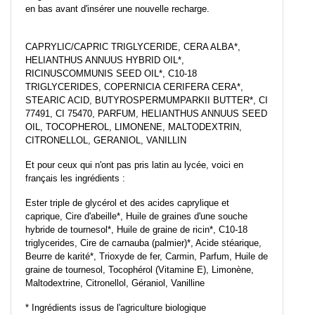
en bas avant d'insérer une nouvelle recharge.
CAPRYLIC/CAPRIC TRIGLYCERIDE, CERA ALBA*,
HELIANTHUS ANNUUS HYBRID OIL*,
RICINUSCOMMUNIS SEED OIL*, C10-18
TRIGLYCERIDES, COPERNICIA CERIFERA CERA*,
STEARIC ACID, BUTYROSPERMUMPARKII BUTTER*, CI
77491, CI 75470, PARFUM, HELIANTHUS ANNUUS SEED
OIL, TOCOPHEROL, LIMONENE, MALTODEXTRIN,
CITRONELLOL, GERANIOL, VANILLIN
Et pour ceux qui n'ont pas pris latin au lycée, voici en
français les ingrédients :
Ester triple de glycérol et des acides caprylique et
caprique, Cire d'abeille*, Huile de graines d'une souche
hybride de tournesol*, Huile de graine de ricin*, C10-18
triglycerides, Cire de carnauba (palmier)*, Acide stéarique,
Beurre de karité*, Trioxyde de fer, Carmin, Parfum, Huile de
graine de tournesol, Tocophérol (Vitamine E), Limonène,
Maltodextrine, Citronellol, Géraniol, Vanilline
* Ingrédients issus de l'agriculture biologique