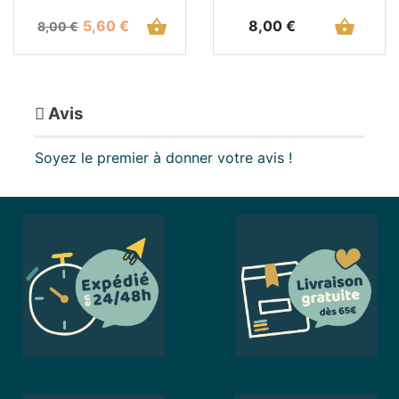
Prix de base
Prix
shopping_basket
Prix
shopping_basket
5,60 €
8,00 €
8,00 €
Avis
Soyez le premier à donner votre avis !