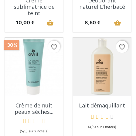
Crème
Déodorant
sublimatrice de
naturel L'herbacé
teint
Prix
shopping_basket
Prix
shopping_basket
10,00 €
8,50 €
-30%
favorite_border
favorite_border
Crème de nuit
Lait démaquillant
peaux sèches...
(4/5) sur 1 note(s)
(5/5) sur 2 note(s)