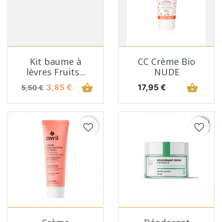
Kit baume à
CC Crème Bio
lèvres Fruits...
NUDE
Prix de base
Prix
shopping_basket
Prix
shopping_basket
3,85 €
17,95 €
5,50 €
favorite_border
favorite_border