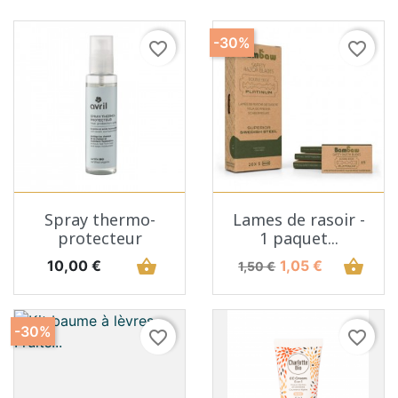
-30%
favorite_border
favorite_border
Spray thermo-
Lames de rasoir -
protecteur
1 paquet...
Prix
shopping_basket
Prix de base
Prix
shopping_basket
10,00 €
1,05 €
1,50 €
-30%
favorite_border
favorite_border