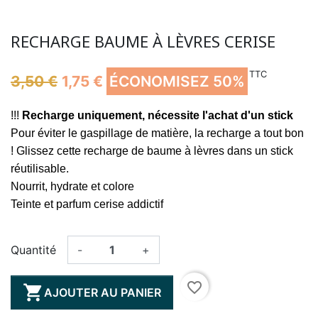
RECHARGE BAUME À LÈVRES CERISE
TTC
3,50 €
1,75 €
ÉCONOMISEZ 50%
!!!
R
echarge uniquement, nécessite l'achat d'un stick
Pour éviter le gaspillage de matière, la recharge a tout bon
! Glissez cette recharge de baume à lèvres dans un stick
réutilisable.
Nourrit, hydrate et colore
Teinte et parfum cerise addictif
Quantité
-
+
favorite_border

AJOUTER AU PANIER