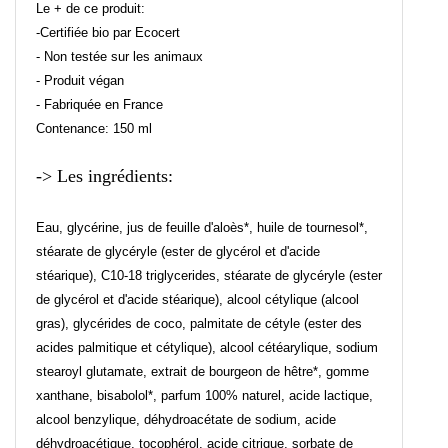
Le + de ce produit:
-Certifiée bio par Ecocert
- Non testée sur les animaux
- Produit végan
- Fabriquée en France
Contenance: 150 ml
-> Les ingrédients:
Eau, glycérine, jus de feuille d'aloès*, huile de tournesol*,
stéarate de glycéryle (ester de glycérol et d'acide
stéarique), C10-18 triglycerides, stéarate de glycéryle (ester
de glycérol et d'acide stéarique), alcool cétylique (alcool
gras), glycérides de coco, palmitate de cétyle (ester des
acides palmitique et cétylique), alcool cétéarylique, sodium
stearoyl glutamate, extrait de bourgeon de hêtre*, gomme
xanthane, bisabolol*, parfum 100% naturel, acide lactique,
alcool benzylique, déhydroacétate de sodium, acide
déhydroacétique, tocophérol, acide citrique, sorbate de