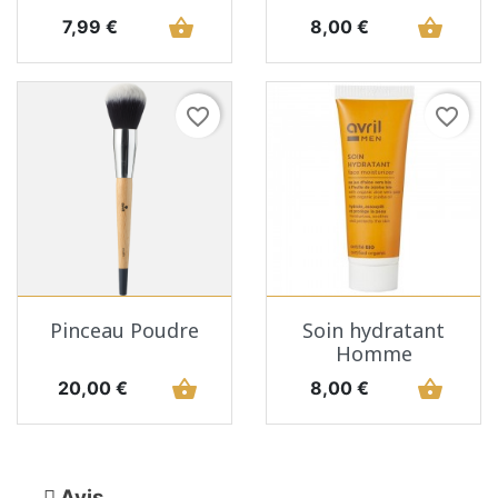
Prix
shopping_basket
Prix
shopping_basket
7,99 €
8,00 €
favorite_border
favorite_border
Pinceau Poudre
Soin hydratant
Homme
Prix
shopping_basket
Prix
shopping_basket
20,00 €
8,00 €
Avis