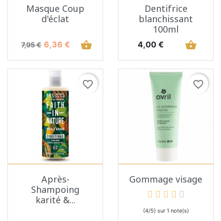
Masque Coup
Dentifrice
d'éclat
blanchissant
100ml
Prix de base
Prix
shopping_basket
Prix
shopping_basket
6,36 €
4,00 €
7,95 €
favorite_border
favorite_border
Après-
Gommage visage
Shampoing
karité &...
(4/5) sur 1 note(s)