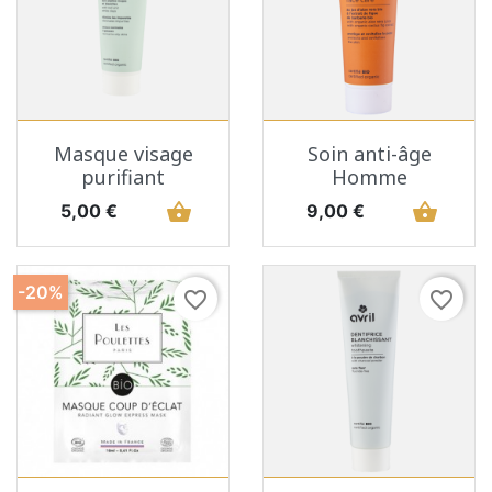
Masque visage
Soin anti-âge
purifiant
Homme
Prix
shopping_basket
Prix
shopping_basket
5,00 €
9,00 €
-20%
favorite_border
favorite_border