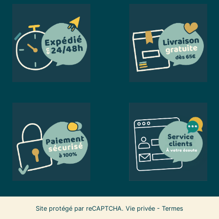
Site protégé par reCAPTCHA.
Vie privée
-
Termes