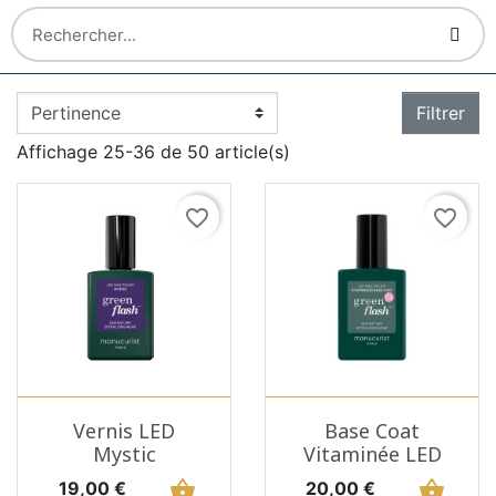
Filtrer
Affichage 25-36 de 50 article(s)
favorite_border
favorite_border
Vernis LED
Base Coat
Mystic
Vitaminée LED
Prix
shopping_basket
Prix
shopping_basket
19,00 €
20,00 €