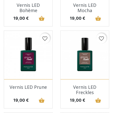
Vernis LED
Vernis LED
Bohème
Mocha
Prix
shopping_basket
Prix
shopping_basket
19,00 €
19,00 €
favorite_border
favorite_border
Vernis LED Prune
Vernis LED
Freckles
Prix
shopping_basket
Prix
shopping_basket
19,00 €
19,00 €