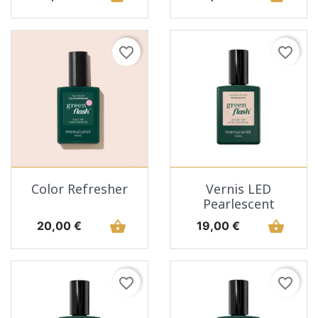
favorite_border
favorite_border
Color Refresher
Vernis LED
Pearlescent
Prix
shopping_basket
Prix
shopping_basket
20,00 €
19,00 €
favorite_border
favorite_border