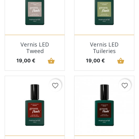
Vernis LED
Vernis LED
Tweed
Tuileries
Prix
shopping_basket
Prix
shopping_basket
19,00 €
19,00 €
favorite_border
favorite_border