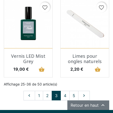
favorite_border
favorite_border
Vernis LED Mist
Limes pour
Grey
ongles naturels
Prix
shopping_basket
Prix
shopping_basket
19,00 €
2,20 €
Affichage 25-36 de 50 article(s)
Précédent
Suivant

1
2
3
4
5


Retour en haut