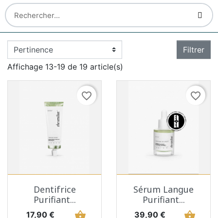
Filtrer
Affichage 13-19 de 19 article(s)
favorite_border
favorite_border
Dentifrice
Sérum Langue
Purifiant...
Purifiant...
Prix
shopping_basket
Prix
shopping_basket
17,90 €
39,90 €