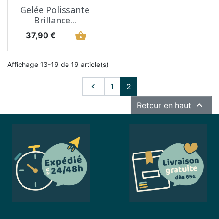
Gelée Polissante
Brillance...
Prix
shopping_basket
37,90 €
Affichage 13-19 de 19 article(s)
Précédent

1
2

Retour en haut