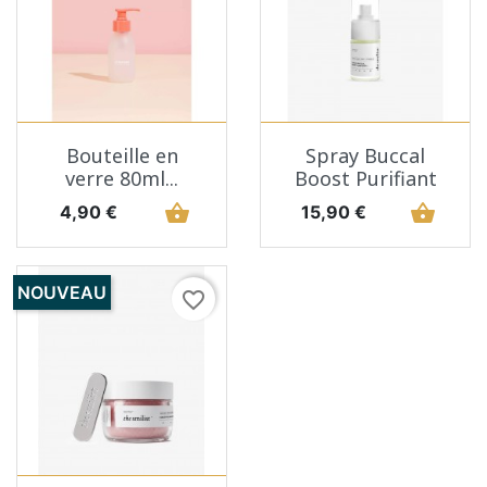
Bouteille en
Spray Buccal
verre 80ml...
Boost Purifiant
Prix
shopping_basket
Prix
shopping_basket
4,90 €
15,90 €
NOUVEAU
favorite_border