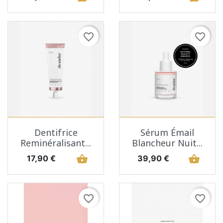
favorite_border
favorite_border
Dentifrice
Sérum Émail
Reminéralisant...
Blancheur Nuit...
Prix
shopping_basket
Prix
shopping_basket
17,90 €
39,90 €
favorite_border
favorite_border