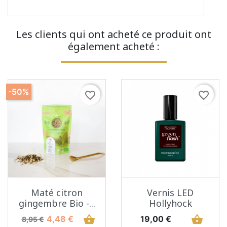
Les clients qui ont acheté ce produit ont
également acheté :
-50%
favorite_border
favorite_border
Maté citron
Vernis LED
gingembre Bio -...
Hollyhock
Prix de base
Prix
shopping_basket
Prix
shopping_basket
4,48 €
19,00 €
8,95 €