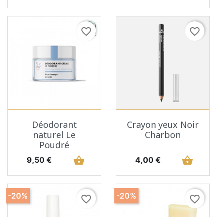
favorite_border
favorite_border
Déodorant
Crayon yeux Noir
naturel Le
Charbon
Poudré
Prix
shopping_basket
Prix
shopping_basket
9,50 €
4,00 €
-20%
-20%
favorite_border
favorite_border