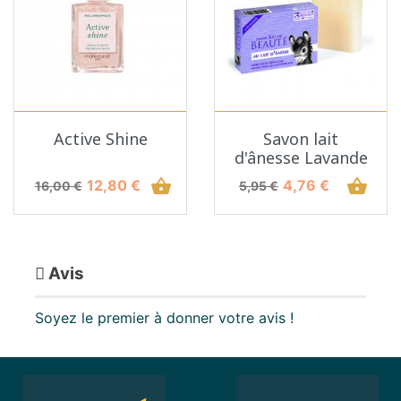
Active Shine
Savon lait
d'ânesse Lavande
Prix de base
Prix
shopping_basket
Prix de base
Prix
shopping_basket
12,80 €
4,76 €
16,00 €
5,95 €
Avis
Soyez le premier à donner votre avis !