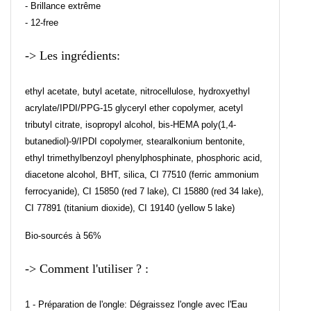
- Brillance extrême
- 12-free
-> Les ingrédients:
ethyl acetate, butyl acetate, nitrocellulose, hydroxyethyl
acrylate/IPDI/PPG-15 glyceryl ether copolymer, acetyl
tributyl citrate, isopropyl alcohol, bis-HEMA poly(1,4-
butanediol)-9/IPDI copolymer, stearalkonium bentonite,
ethyl trimethylbenzoyl phenylphosphinate, phosphoric acid,
diacetone alcohol, BHT, silica, CI 77510 (ferric ammonium
ferrocyanide), CI 15850 (red 7 lake), CI 15880 (red 34 lake),
CI 77891 (titanium dioxide), CI 19140 (yellow 5 lake)
Bio-sourcés à 56%
-> Comment l'utiliser ? :
1 - Préparation de l'ongle: Dégraissez l'ongle avec l'Eau