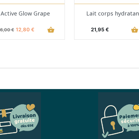
Aperçu rapide
Aperçu rapide


Active Glow Grape
Lait corps hydratan
rix de base
Prix
shopping_basket
Prix
shopping_basket
12,80 €
21,95 €
16,00 €