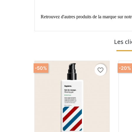
Retrouvez d'autres produits de la marque sur notr
Les cl
-50%
-20%
favorite_border