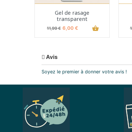
Aperçu rapide

Gel de rasage
transparent
Prix de base
Prix
shopping_basket
P
6,00 €
11,99 €
Avis
Soyez le premier à donner votre avis !