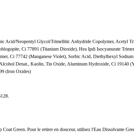
ipic Acid/Neopentyl Glycol/Trimellitic Anhydride Copolymer, Acetyl Tri
phlogopite, Ci 77891 (Titanium Dioxide), Hea Ipdi Isocyanurate Trime
rimer, Ci 77742 (Manganese Violet), Sorbic Acid, Diethylhexyl Sodium
 Alcohol Denat., Kaolin, Tin Oxide, Aluminum Hydroxide, Ci 19140 (Y
9 (Iron Oxides)
6128.
 Coat Green. Pour le retirer en douceur, utilisez l'Eau Dissolvante Gre