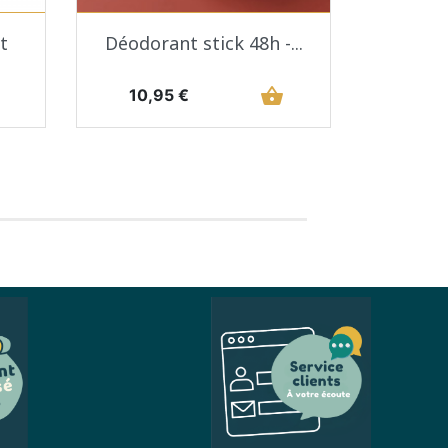
Aperçu rapide

t
Déodorant stick 48h -...
Prix
shopping_basket
10,95 €