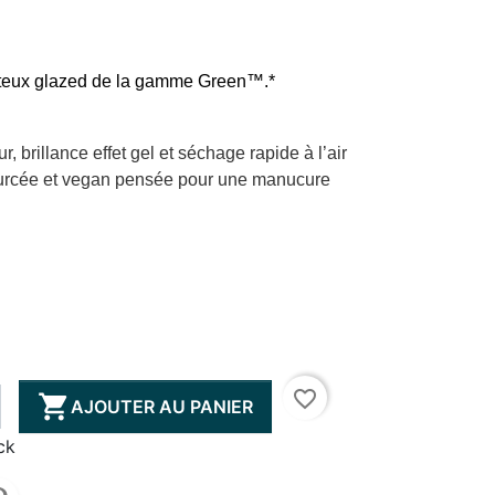
iteux glazed de la gamme Green™.*
, brillance effet gel et séchage rapide à l’air
sourcée et vegan pensée pour une manucure
favorite_border

AJOUTER AU PANIER
ck