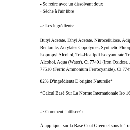
- Se retire avec un dissolvant doux
- Sèche à l'air libre
-> Les ingrédients:
Butyl Acetate, Ethyl Acetate, Nitrocellulose, Ad
Bentonite, Acrylates Copolymer, Synthetic Fluor
Isopropyl Alcohol, Tris-Hea Ipdi Isocyanurate T
Alcohol, Aqua (Water), Ci 77491 (Iron Oxides),
77510 (Ferric Ammonium Ferrocyanide), Ci 7749
82% D'ingrédients D'origine Naturelle*
*Calcul Basé Sur La Norme Internationale Iso 1
-> Comment l'utiliser? :
À appliquer sur la Base Coat Green et sous le Top