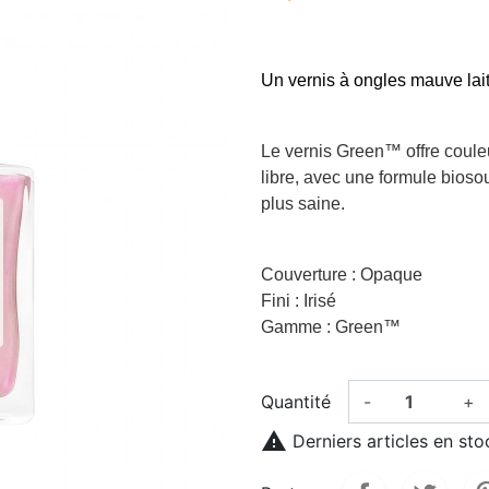
Un vernis à ongles mauve la
Le vernis Green™ offre couleur
libre, avec une formule bio
plus saine.
Couverture : Opaque
Fini : Irisé
Gamme : Green™
Quantité
-
+

Derniers articles en sto