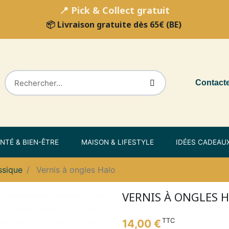
📍 Pick & Collect gratuit
📦 Livraison gratuite dès 65€ (BE)
Contact
NTÉ & BIEN-ÊTRE
MAISON & LIFESTYLE
IDÉES CADEAU
ssique
Vernis à ongles Halo
VERNIS À ONGLES 
TTC
14,00 €