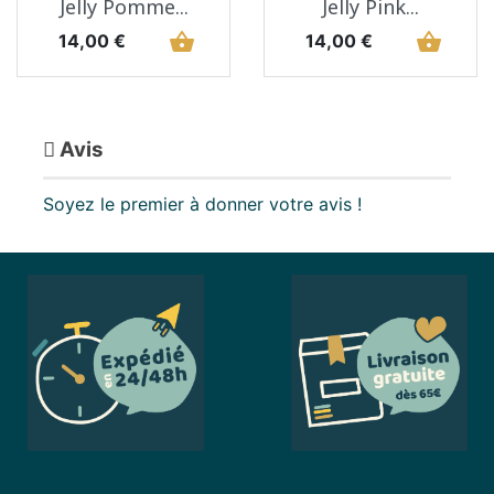
Jelly Pomme...
Jelly Pink...
Prix
shopping_basket
Prix
shopping_basket
14,00 €
14,00 €
Avis
Soyez le premier à donner votre avis !