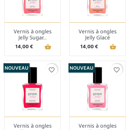
Vernis à ongles
Vernis à ongles
Jelly Sugar...
Jelly Glacé
Prix
shopping_basket
Prix
shopping_basket
14,00 €
14,00 €
NOUVEAU
NOUVEAU
favorite_border
favorite_border
Vernis à ongles
Vernis à ongles