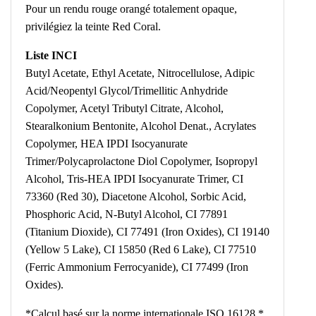
Pour un rendu rouge orangé totalement opaque,
privilégiez la teinte Red Coral.
Liste INCI
Butyl Acetate, Ethyl Acetate, Nitrocellulose, Adipic
Acid/Neopentyl Glycol/Trimellitic Anhydride
Copolymer, Acetyl Tributyl Citrate, Alcohol,
Stearalkonium Bentonite, Alcohol Denat., Acrylates
Copolymer, HEA IPDI Isocyanurate
Trimer/Polycaprolactone Diol Copolymer, Isopropyl
Alcohol, Tris-HEA IPDI Isocyanurate Trimer, CI
73360 (Red 30), Diacetone Alcohol, Sorbic Acid,
Phosphoric Acid, N-Butyl Alcohol, CI 77891
(Titanium Dioxide), CI 77491 (Iron Oxides), CI 19140
(Yellow 5 Lake), CI 15850 (Red 6 Lake), CI 77510
(Ferric Ammonium Ferrocyanide), CI 77499 (Iron
Oxides).
*Calcul basé sur la norme internationale ISO 16128.*