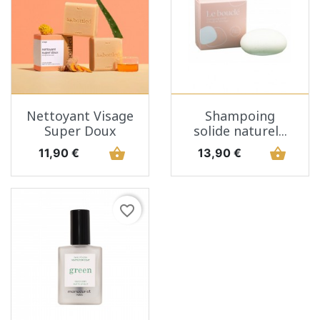
Nettoyant Visage
Shampoing
Super Doux
solide naturel...
Prix
shopping_basket
Prix
shopping_basket
11,90 €
13,90 €
favorite_border