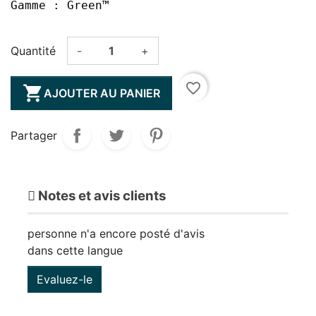
Gamme : Green™
Quantité
-
+
favorite_border

AJOUTER AU PANIER
Partager
Notes et avis clients
personne n'a encore posté d'avis
dans cette langue
Evaluez-le