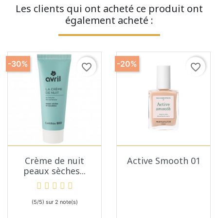
Les clients qui ont acheté ce produit ont
également acheté :
-30%
-20%
favorite_border
favorite_border
Crème de nuit
Active Smooth 01
peaux sèches...
(5/5) sur 2 note(s)