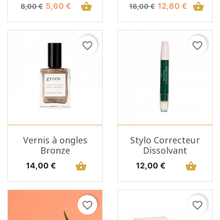
Prix de base
Prix
shopping_basket
Prix de base
Prix
shopping_basket
5,60 €
12,80 €
8,00 €
16,00 €
favorite_border
favorite_border
Vernis à ongles
Stylo Correcteur
Bronze
Dissolvant
Prix
shopping_basket
Prix
shopping_basket
14,00 €
12,00 €
favorite_border
favorite_border