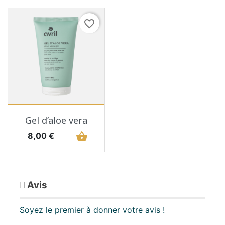
favorite_border
Gel d’aloe vera
Prix
shopping_basket
8,00 €
Avis
Soyez le premier à donner votre avis !