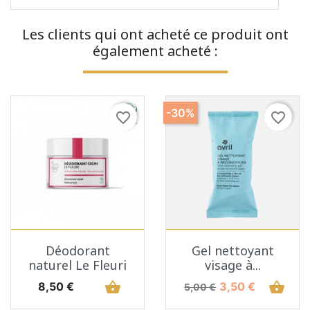
Les clients qui ont acheté ce produit ont
également acheté :
-30%
favorite_border
favorite_border
Déodorant
Gel nettoyant
naturel Le Fleuri
visage à...
Prix
shopping_basket
Prix de base
Prix
shopping_basket
8,50 €
3,50 €
5,00 €