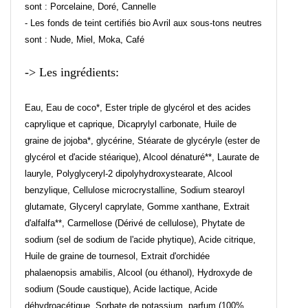
sont : Porcelaine, Doré, Cannelle
- Les fonds de teint certifiés bio Avril aux sous-tons neutres
sont : Nude, Miel, Moka, Café
-> Les ingrédients:
Eau, Eau de coco*, Ester triple de glycérol et des acides
caprylique et caprique, Dicaprylyl carbonate, Huile de
graine de jojoba*, glycérine, Stéarate de glycéryle (ester de
glycérol et d'acide stéarique), Alcool dénaturé**, Laurate de
lauryle, Polyglyceryl-2 dipolyhydroxystearate, Alcool
benzylique, Cellulose microcrystalline, Sodium stearoyl
glutamate, Glyceryl caprylate, Gomme xanthane, Extrait
d'alfalfa**, Carmellose (Dérivé de cellulose), Phytate de
sodium (sel de sodium de l'acide phytique), Acide citrique,
Huile de graine de tournesol, Extrait d'orchidée
phalaenopsis amabilis, Alcool (ou éthanol), Hydroxyde de
sodium (Soude caustique), Acide lactique, Acide
déhydroacétique, Sorbate de potassium, parfum (100%