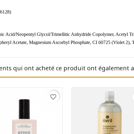
16128)
ipic Acid/Neopentyl Glycol/Trimellitic Anhydride Copolymer, Acetyl Tri
pheryl Acetate, Magnesium Ascorbyl Phosphate, CI 60725 (Violet 2), 
ients qui ont acheté ce produit ont également a
favorite_border