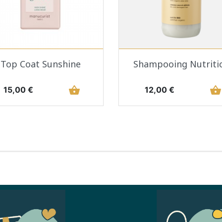
Aperçu rapide
Aperçu rapide


Top Coat Sunshine
Shampooing Nutriti
Prix
shopping_basket
Prix
shopping_basket
15,00 €
12,00 €