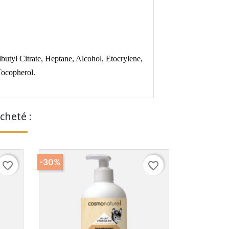
butyl Citrate, Heptane, Alcohol, Etocrylene,
Tocopherol.
cheté :
-30%
favorite_border
favorite_border