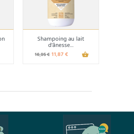
Aperçu rapide

on
Shampoing au lait
d'ânesse...
Prix de base
Prix
shopping_basket
11,87 €
16,95 €