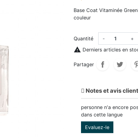
Base Coat Vitaminée Green™ 
couleur
Quantité
-
+

Derniers articles en sto
Partager
Notes et avis clien
personne n'a encore pos
dans cette langue
Evaluez-le