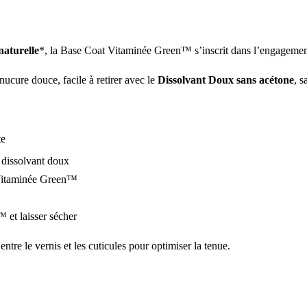
naturelle
*, la Base Coat Vitaminée Green™ s’inscrit dans l’engagem
ucure douce, facile à retirer avec le
Dissolvant Doux sans acétone
, s
te
 dissolvant doux
 Vitaminée Green™
 et laisser sécher
ntre le vernis et les cuticules pour optimiser la tenue.