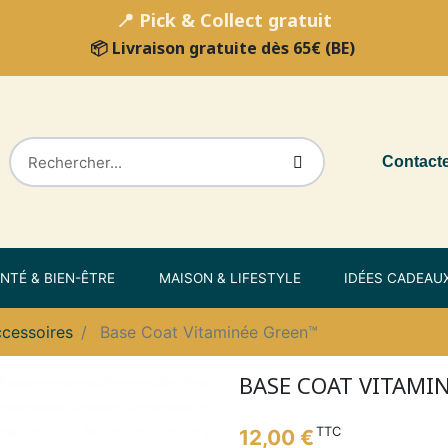
📍 Pick & Collect gratuit
📦 Livraison gratuite dès 65€ (BE)
Contact
NTÉ & BIEN-ÊTRE
MAISON & LIFESTYLE
IDÉES CADEAU
ccessoires
Base Coat Vitaminée Green™
BASE COAT VITAMI
TTC
12,00 €