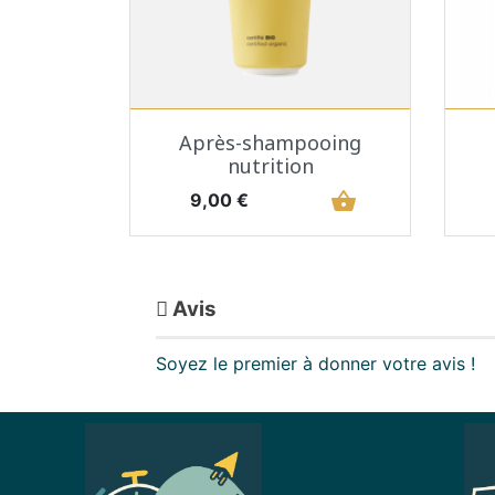
Aperçu rapide

Après-shampooing
nutrition
Prix
shopping_basket
9,00 €
Avis
Soyez le premier à donner votre avis !