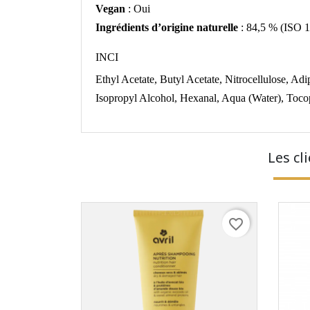
Vegan
: Oui
Ingrédients d’origine naturelle
: 84,5 % (ISO 
INCI
Ethyl Acetate, Butyl Acetate, Nitrocellulose, Ad
Isopropyl Alcohol, Hexanal, Aqua (Water), Toco
Les cl
favorite_border