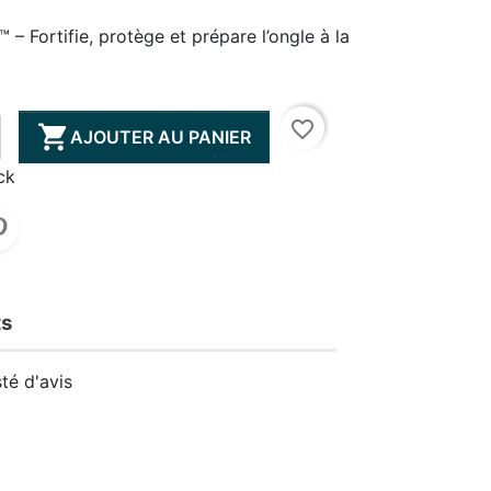
– Fortifie, protège et prépare l’ongle à la
favorite_border

AJOUTER AU PANIER
ck
ts
té d'avis