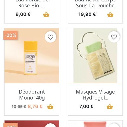
Rose Bio -...
Sous La Douche
Prix
shopping_basket
Prix
shopping_basket
9,00 €
19,90 €
-20%
favorite_border
favorite_border
Déodorant
Masques Visage
Monoï 40g
Hydrogel...
Prix de base
Prix
shopping_basket
Prix
shopping_basket
8,76 €
7,00 €
10,95 €