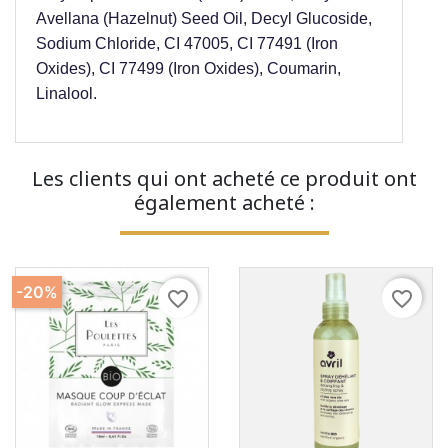
Avellana (Hazelnut) Seed Oil, Decyl Glucoside,
Sodium Chloride, CI 47005, CI 77491 (Iron
Oxides), CI 77499 (Iron Oxides), Coumarin,
Linalool.
Les clients qui ont acheté ce produit ont
également acheté :
-20%
favorite_border
favorite_border