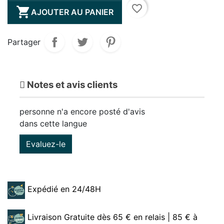
favorite_border

AJOUTER AU PANIER
Partager
Notes et avis clients
personne n'a encore posté d'avis
dans cette langue
Evaluez-le
Expédié en 24/48H
Livraison Gratuite dès 65 € en relais | 85 € à