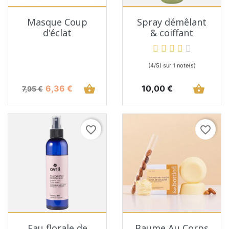
Masque Coup
Spray démêlant
d'éclat
& coiffant
(4/5) sur 1 note(s)
Prix de base
Prix
shopping_basket
Prix
shopping_basket
6,36 €
10,00 €
7,95 €
favorite_border
favorite_border
Eau florale de
Baume Au Corps