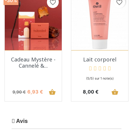
-30%
favorite_border
favorite_border
Cadeau Mystère -
Lait corporel
Cannelé &...
(5/5) sur 1 note(s)
Prix de base
Prix
shopping_basket
Prix
shopping_basket
6,93 €
8,00 €
9,90 €
Avis