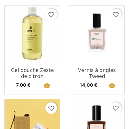
favorite_border
favorite_border
Gel douche Zeste
Vernis à ongles
de citron
Tweed
Prix
shopping_basket
Prix
shopping_basket
7,00 €
14,00 €
favorite_border
favorite_border