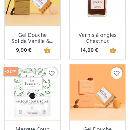
Gel Douche
Vernis à ongles
Solide Vanille &...
Chestnut
Prix
shopping_basket
Prix
shopping_basket
9,90 €
14,00 €
-20%
favorite_border
favorite_border
Masque Coup
Gel Douche