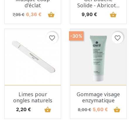
d'éclat
Solide - Abricot...
Prix de base
Prix
shopping_basket
Prix
shopping_basket
6,36 €
9,90 €
7,95 €
-30%
favorite_border
favorite_border
Limes pour
Gommage visage
ongles naturels
enzymatique
Prix
shopping_basket
Prix de base
Prix
shopping_basket
2,20 €
5,60 €
8,00 €