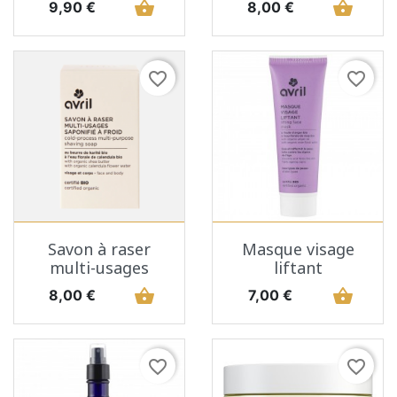
Prix
shopping_basket
Prix
shopping_basket
9,90 €
8,00 €
favorite_border
favorite_border
Savon à raser
Masque visage
multi-usages
liftant
Prix
shopping_basket
Prix
shopping_basket
8,00 €
7,00 €
favorite_border
favorite_border