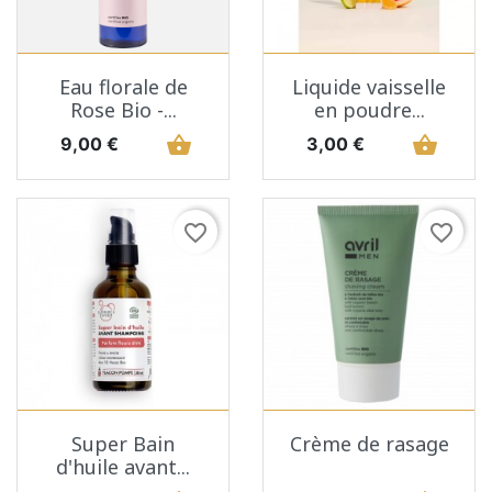
Eau florale de
Liquide vaisselle
Rose Bio -...
en poudre...
Prix
shopping_basket
Prix
shopping_basket
9,00 €
3,00 €
favorite_border
favorite_border
Super Bain
Crème de rasage
d'huile avant...