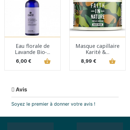
Eau florale de
Masque capillaire
Lavande Bio-...
Karité &...
Prix
shopping_basket
Prix
shopping_basket
6,00 €
8,99 €
Avis
Soyez le premier à donner votre avis !