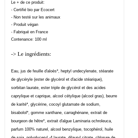
Le + de ce produit:
- Certifié bio par Ecocert
- Non testé sur les animaux
- Produit végan
- Fabriqué en France
Contenance: 100 ml
-> Le ingrédients:
Eau, jus de feuille d'aloès*, heptyl undecylenate, stéarate
de glycéryle (ester de glycérol et d'acide stéarique),
sorbitan laurate, ester triple de glycérol et des acides
caprylique et caprique, alcool cétylique (alcool gras), beurre
de karité*, glycérine, cocoyl glutamate de sodium,
bisabolol*, gomme xanthane, carraghénane, extrait de
bourgeon de hêtre*, extrait d'algue Laminaria ochroleuca,
parfum 100% naturel, alcool benzylique, tocophérol, huile
de soja, polyglyceryl -4 laurate, dilauryl citrate, chlorure de