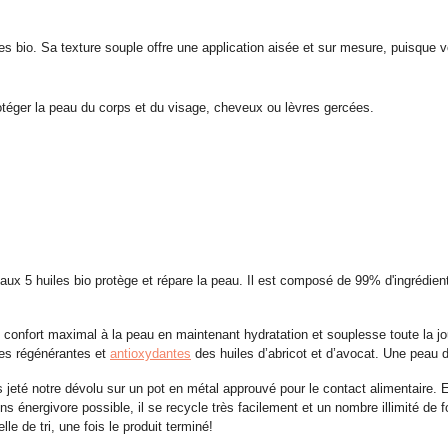
es bio.
Sa texture souple offre une application aisée et sur mesure, puisque
protéger la peau du corps et du visage, cheveux ou lèvres gercées.
x 5 huiles bio protège et répare la peau. Il est composé de 99% d'ingrédients
n confort maximal à la peau en maintenant hydratation et souplesse toute la jo
les régénérantes et
antioxydantes
des huiles d’abricot et d’avocat. Une peau 
jeté notre dévolu sur un pot en métal approuvé pour le contact alimentaire. En
oins énergivore possible, il se recycle très facilement et un nombre illimité de fo
le de tri, une fois le produit terminé!