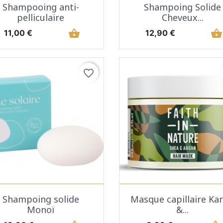
Aperçu rapide
Aperçu rapide


Shampooing anti-
Shampoing Solide
pelliculaire
Cheveux...
Prix
shopping_basket
Prix
shopping_basket
11,00 €
12,90 €
favorite_border
Aperçu rapide
Aperçu rapide


Shampoing solide
Masque capillaire Kar
Monoï
&...