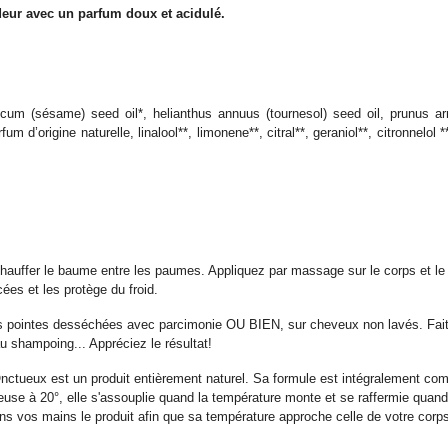
ndeur avec un parfum doux et acidulé.
cum (sésame) seed oil*, helianthus annuus (tournesol) seed oil, prunus arm
arfum d’origine naturelle, linalool**, limonene**, citral**, geraniol**, citronnelol *
chauffer le baume entre les paumes. Appliquez par massage sur le corps et le 
ées et les protège du froid.
 les pointes desséchées avec parcimonie OU BIEN, sur cheveux non lavés. Fai
u shampoing... Appréciez le résultat!
eux est un produit entièrement naturel. Sa formule est intégralement compo
use à 20°, elle s'assouplie quand la température monte et se raffermie quand
dans vos mains le produit afin que sa température approche celle de votre corps