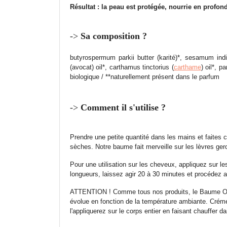
Résultat : la peau est protégée, nourrie en profo
->
Sa composition ?
butyrospermum parkii butter (karité)*, sesamum indi
(avocat) oil*, carthamus tinctorius (
carthame
) oil*, p
biologique / **naturellement présent dans le parfum
->
Comment il s'utilise ?
Prendre une petite quantité dans les mains et faites 
sèches. Notre baume fait merveille sur les lèvres gerc
Pour une utilisation sur les cheveux, appliquez sur
longueurs, laissez agir 20 à 30 minutes et procédez a
ATTENTION ! Comme tous nos produits, le Baume Onctu
évolue en fonction de la température ambiante. Créme
l'appliquerez sur le corps entier en faisant chauffer 