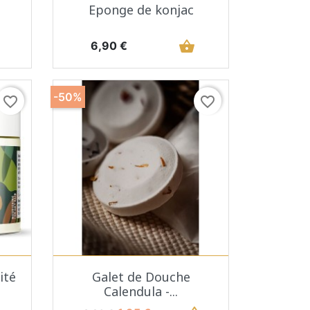
Aperçu rapide

Eponge de konjac
Prix
shopping_basket
6,90 €
-50%
favorite_border
favorite_border
Aperçu rapide

ité
Galet de Douche
Calendula -...