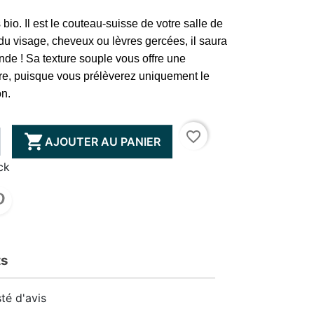
 bio. Il est le couteau-suisse de votre salle de
du visage, cheveux ou lèvres gercées, il saura
onde ! Sa texture souple vous offre une
ure, puisque vous prélèverez uniquement le
on.
favorite_border

AJOUTER AU PANIER
ck
ts
té d'avis