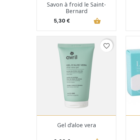
Aperçu rapide

Savon à froid le Saint-
Bernard
Prix
shopping_basket
5,30 €
favorite_border
Aperçu rapide

Gel d’aloe vera