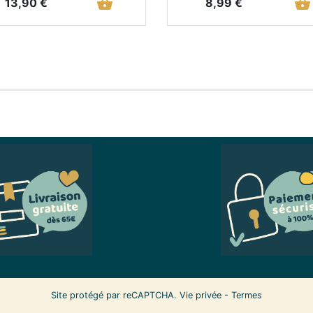
Prix
shopping_basket
Prix
shopping_basket
13,90 €
8,99 €
Site protégé par reCAPTCHA.
Vie privée
-
Termes