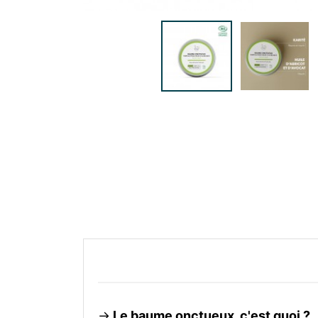
->
Le baume onctueux, c'est quoi ?