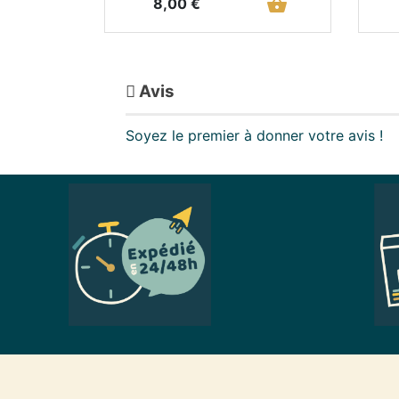
Prix
shopping_basket
8,00 €
Avis
Soyez le premier à donner votre avis !