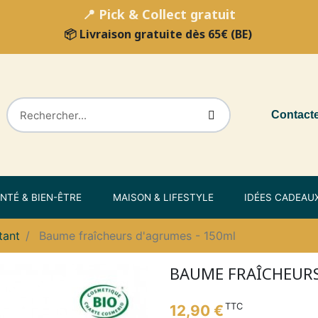
📍 Pick & Collect gratuit
📦 Livraison gratuite dès 65€ (BE)
Contact
NTÉ & BIEN-ÊTRE
MAISON & LIFESTYLE
IDÉES CADEAU
tant
Baume fraîcheurs d'agrumes - 150ml
BAUME FRAÎCHEURS
TTC
12,90 €