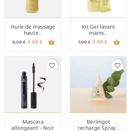
Huile de massage
Kit Gel lavant
haute...
mains...
Prix de base
Prix
shopping_basket
Prix de base
Prix
shopping_basket
4,00 €
3,50 €
8,00 €
7,00 €
favorite_border
favorite_border
Mascara
Berlingot
allongeant - Noir
recharge Spray...