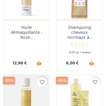
Huile
Shampoing
démaquillante -
cheveux
Rose...
normaux à...
(5/5) sur 1 note(s)
Prix
shopping_basket
Prix
shopping_basket
12,90 €
6,00 €
-50%
-50%
favorite_border
favorite_border