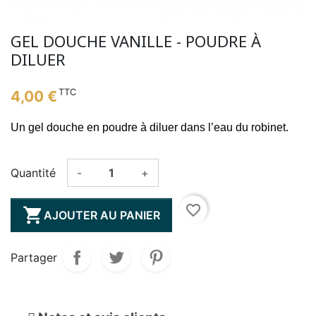
GEL DOUCHE VANILLE - POUDRE À
DILUER
TTC
4,00 €
Un gel douche en poudre à diluer dans l’eau du robinet.
Quantité
-
+
favorite_border

AJOUTER AU PANIER
Partager