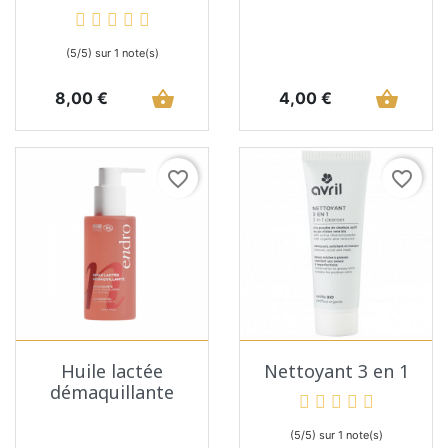
(5/5) sur 1 note(s)
Prix
shopping_basket
Prix
shopping_basket
8,00 €
4,00 €
favorite_border
favorite_border
Huile lactée
Nettoyant 3 en 1
démaquillante
(5/5) sur 1 note(s)