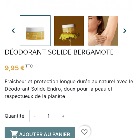


DÉODORANT SOLIDE BERGAMOTE
TTC
9,95 €
Fraîcheur et protection longue durée au naturel avec le
Déodorant Solide Endro, doux pour la peau et
respectueux de la planète
Quantité
-
+
favorite_border

AJOUTER AU PANIER