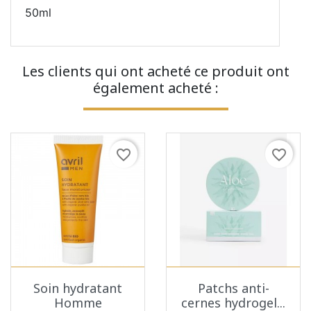
50ml
Les clients qui ont acheté ce produit ont
également acheté :
favorite_border
favorite_border
Soin hydratant
Patchs anti-
Homme
cernes hydrogel...