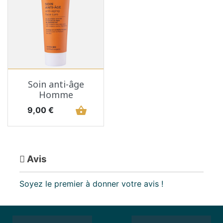
Soin anti-âge
Homme
Prix
shopping_basket
9,00 €
Avis
Soyez le premier à donner votre avis !