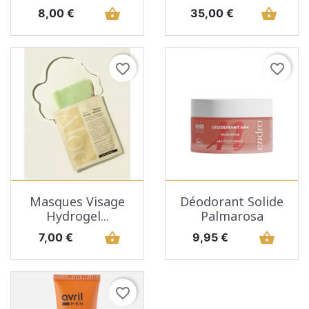
Prix
shopping_basket
Prix
shopping_basket
8,00 €
35,00 €
favorite_border
favorite_border
Masques Visage
Déodorant Solide
Hydrogel...
Palmarosa
Prix
shopping_basket
Prix
shopping_basket
7,00 €
9,95 €
favorite_border