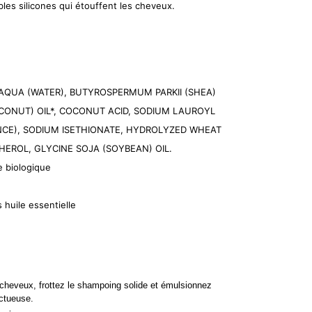
les silicones qui étouffent les cheveux.
AQUA (WATER), BUTYROSPERMUM PARKII (SHEA)
CONUT) OIL*, COCONUT ACID, SODIUM LAUROYL
CE), SODIUM ISETHIONATE, HYDROLYZED WHEAT
PHEROL, GLYCINE SOJA (SOYBEAN) OIL.
re biologique
s huile essentielle
s cheveux, frottez le shampoing solide et émulsionnez
nctueuse.