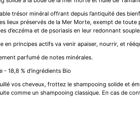
g solide à la boue de la mer morte et huile de Taman
ble trésor minéral offrant depuis l’antiquité des bien
des lieux préservés de la Mer Morte, exempt de toute 
mes d’eczéma et de psoriasis en leur redonnant souple
en principes actifs va venir apaiser, nourrir, et rééqui
lement parfumé de notes minérales.
e - 18,8 % d’ingrédients Bio
ouillé vos cheveux, frottez le shampooing solide et ém
uite comme un shampooing classique. En cas de conta