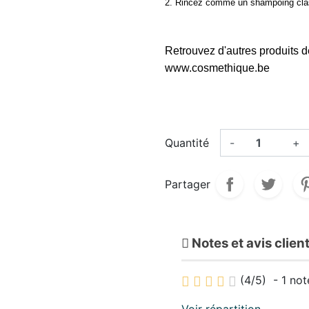
2. Rincez comme un shampoing cla
Retrouvez d'autres produits d
www.cosmethique.
be
Quantité
-
+
Partager
Notes et avis clien
(
4
/
5
)
-
1
not