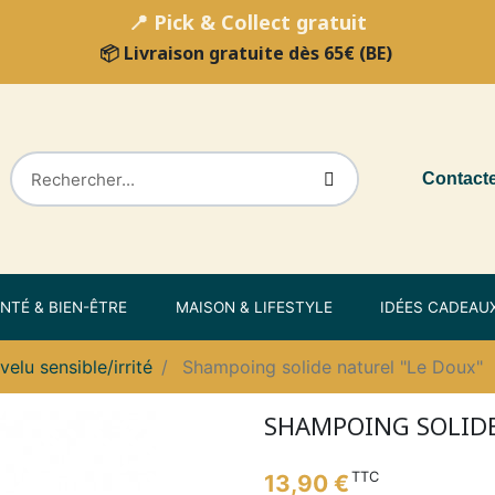
📍 Pick & Collect gratuit
📦 Livraison gratuite dès 65€ (BE)
Contact
NTÉ & BIEN-ÊTRE
MAISON & LIFESTYLE
IDÉES CADEAU
velu sensible/irrité
Shampoing solide naturel "Le Doux"
SHAMPOING SOLIDE
TTC
13,90 €