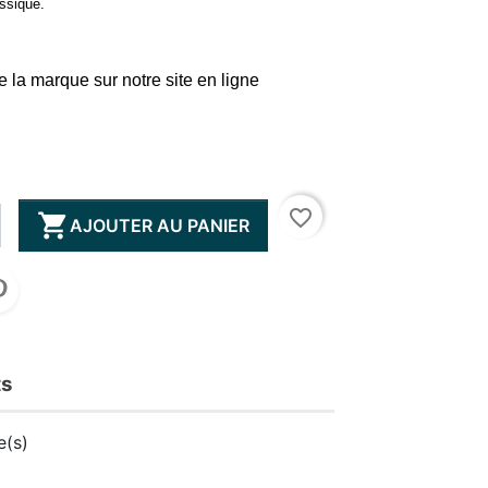
ssique.
e la marque sur notre site en ligne
favorite_border

AJOUTER AU PANIER
ts
e(s)