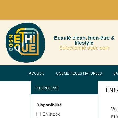
Beauté clean, bien-être &
lifestyle
Sélectionné avec soin
ACCUEIL
COSMÉTIQUES NATURELS
SA
FILTRER PAR
ENF
Disponibilité
Ve
En stock
Eff