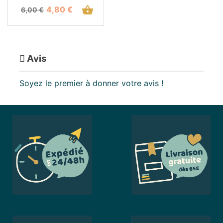
Prix de base
Prix
shopping_basket
4,80 €
6,00 €
Avis
Soyez le premier à donner votre avis !