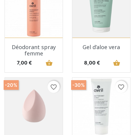
Déodorant spray
Gel d’aloe vera
femme
Prix
shopping_basket
Prix
shopping_basket
7,00 €
8,00 €
-20%
-30%
favorite_border
favorite_border