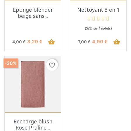
Eponge blender
Nettoyant 3 en 1
beige sans...
(5/5) sur 1 note(s)
Prix de base
Prix
shopping_basket
Prix de base
Prix
shopping_basket
3,20 €
4,90 €
4,00 €
7,00 €
-20%
favorite_border
Recharge blush
Rose Praline...